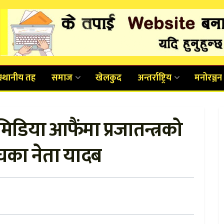
स्थानीय तह
समाज
खेलकुद
अन्तर्राष्ट्रिय
मनोरञ्जन
डिया आफैंमा प्रजातन्त्रको
ंघका नेता यादब