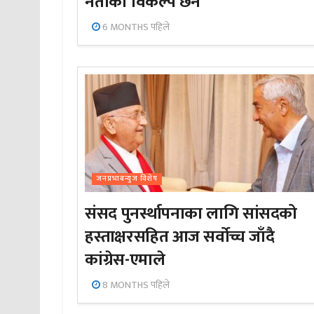
नेताको विकल्प छैन’
6 MONTHS पहिले
जनप्रभाबन्युज विशेष
संसद पुनर्स्थापनाका लागि सांसदको
हस्ताक्षरसहित आज सर्वोच्च जाँदै
कांग्रेस-एमाले
8 MONTHS पहिले