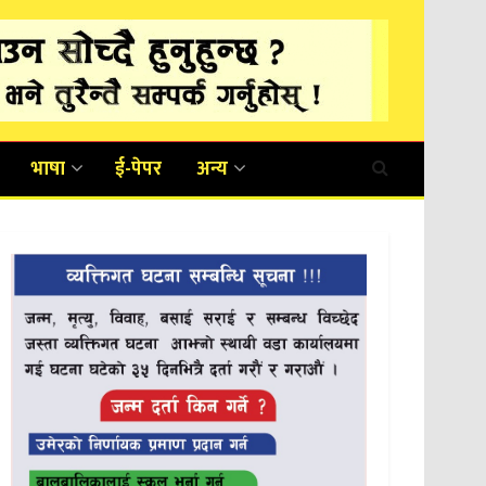
भाषा
ई-पेपर
अन्य