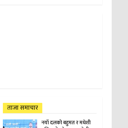
ताजा समाचार
नयाँ दलको बहुमत र मधेशी