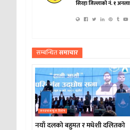
सिरहा जिल्लाको नं. १ अनला
सम्बन्धित
समाचार
जनप्रभाबन्युज विशेष
नयाँ दलको बहुमत र मधेशी दलितको