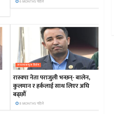
6 MONTHS पहिले
जनप्रभाबन्युज विशेष
रास्वपा नेता पराजुली भन्छन्- बालेन,
कुलमान र हर्कलाई साथ लिएर अघि
बढ्छौँ
8 MONTHS पहिले