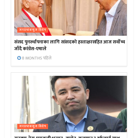
जनप्रभाबन्युज विशेष
संसद पुनर्स्थापनाका लागि सांसदको हस्ताक्षरसहित आज सर्वोच्च
जाँदै कांग्रेस-एमाले
8 MONTHS पहिले
जनप्रभाबन्युज विशेष