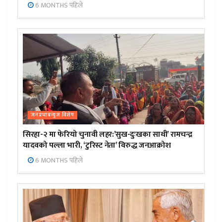
6 MONTHS पहिले
जनप्रभाबन्युज विशेष
सिरहा-२ मा फेरियो चुनावी लहर:’सुख-दुःखका साथी’ रामचन्द्र
यादवको पल्ला भारी, ‘टुरिस्ट नेता’ विरुद्ध जनआक्रोश
6 MONTHS पहिले