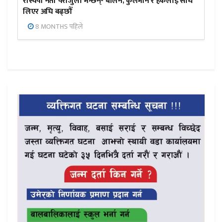
रास्वपा नेता पराजुली भन्छन्- बालेन, कुलमान र हर्कलाई साथ
लिएर अघि बढ्छौँ
8 MONTHS पहिले