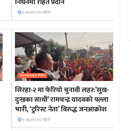
निधनमा राहत प्रदान
6 MONTHS पहिले
जनप्रभाबन्युज विशेष
सिरहा-२ मा फेरियो चुनावी लहर:’सुख-
दुःखका साथी’ रामचन्द्र यादवको पल्ला
भारी, ‘टुरिस्ट नेता’ विरुद्ध जनआक्रोश
6 MONTHS पहिले