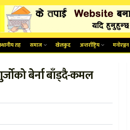
स्थानीय तह
समाज
खेलकुद
अन्तर्राष्ट्रिय
मनोरञ्जन
्जोको बेर्ना बाँड्दै-कमल