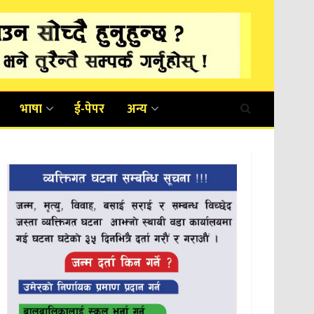
भाषा
ई-पेपर
अन्य