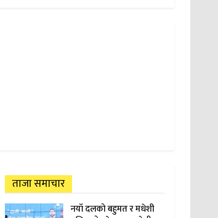
ताजा समाचार
नयाँ दलको बहुमत र मधेशी