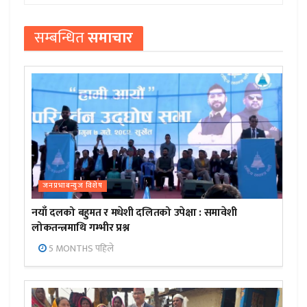
सम्बन्धित
समाचार
जनप्रभाबन्युज विशेष
नयाँ दलको बहुमत र मधेशी दलितको उपेक्षा : समावेशी
लोकतन्त्रमाथि गम्भीर प्रश्न
5 MONTHS पहिले