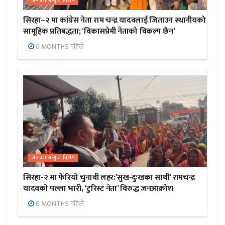
जनप्रभाबन्युज विशेष
सिरहा–२ मा कांग्रेस नेता राम चन्द्र यादवलाई जिताउन स्थानीयको
सामूहिक प्रतिबद्धता; ‘विकासप्रेमी नेताको विकल्प छैन’
6 MONTHS पहिले
जनप्रभाबन्युज विशेष
सिरहा-२ मा फेरियो चुनावी लहर:’सुख-दुःखका साथी’ रामचन्द्र
यादवको पल्ला भारी, ‘टुरिस्ट नेता’ विरुद्ध जनआक्रोश
6 MONTHS पहिले