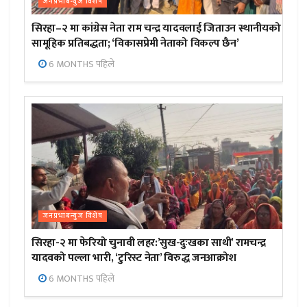
जनप्रभाबन्युज विशेष
सिरहा–२ मा कांग्रेस नेता राम चन्द्र यादवलाई जिताउन स्थानीयको
सामूहिक प्रतिबद्धता; ‘विकासप्रेमी नेताको विकल्प छैन’
6 MONTHS पहिले
जनप्रभाबन्युज विशेष
सिरहा-२ मा फेरियो चुनावी लहर:’सुख-दुःखका साथी’ रामचन्द्र
यादवको पल्ला भारी, ‘टुरिस्ट नेता’ विरुद्ध जनआक्रोश
6 MONTHS पहिले