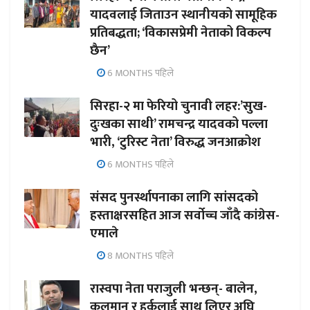
यादवलाई जिताउन स्थानीयको सामूहिक
प्रतिबद्धता; ‘विकासप्रेमी नेताको विकल्प
छैन’
6 MONTHS पहिले
सिरहा-२ मा फेरियो चुनावी लहर:’सुख-
दुःखका साथी’ रामचन्द्र यादवको पल्ला
भारी, ‘टुरिस्ट नेता’ विरुद्ध जनआक्रोश
6 MONTHS पहिले
संसद पुनर्स्थापनाका लागि सांसदको
हस्ताक्षरसहित आज सर्वोच्च जाँदै कांग्रेस-
एमाले
8 MONTHS पहिले
रास्वपा नेता पराजुली भन्छन्- बालेन,
कुलमान र हर्कलाई साथ लिएर अघि