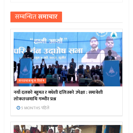
सम्बन्धित
समाचार
जनप्रभाबन्युज विशेष
नयाँ दलको बहुमत र मधेशी दलितको उपेक्षा : समावेशी
लोकतन्त्रमाथि गम्भीर प्रश्न
5 MONTHS पहिले