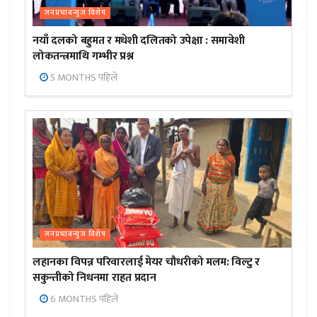
जनप्रभाबन्युज विशेष
नयाँ दलको बहुमत र मधेशी दलितको उपेक्षा : समावेशी
लोकतन्त्रमाथि गम्भीर प्रश्न
5 MONTHS पहिले
जनप्रभाबन्युज विशेष
लहानका विपन्न परिवारलाई मेयर चौधरीको मलम: विल्टु र
सकुन्तीको निधनमा राहत प्रदान
6 MONTHS पहिले