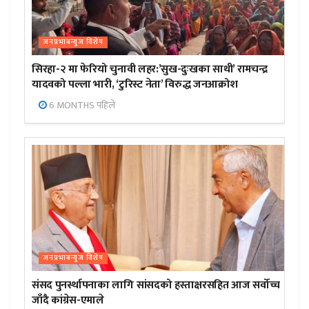
जनप्रभाबन्युज विशेष
सिरहा-२ मा फेरियो चुनावी लहर:’सुख-दुःखका साथी’ रामचन्द्र
यादवको पल्ला भारी, ‘टुरिस्ट नेता’ विरुद्ध जनआक्रोश
6 MONTHS पहिले
जनप्रभाबन्युज विशेष
संसद पुनर्स्थापनाका लागि सांसदको हस्ताक्षरसहित आज सर्वोच्च
जाँदै कांग्रेस-एमाले