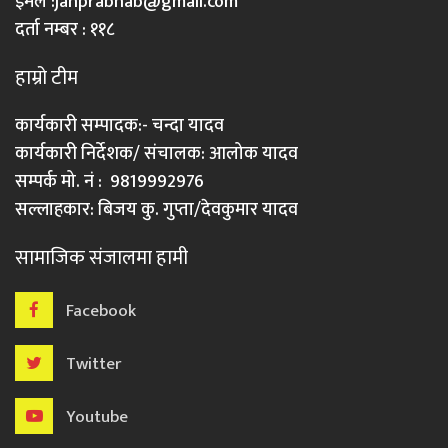
इमेल :
janprabhab@gmail.com
दर्ता नम्बर : ११८
हाम्रो टीम
कार्यकारी सम्पादक:- चन्दा यादव
कार्यकारी निर्देशक/ संचालक: आलोक यादव
सम्पर्क मो. नं : 9819992976
सल्लाहकार: बिजय कु. गुप्ता/देवकुमार यादव
सामाजिक संजालमा हामी
Facebook
Twitter
Youtube