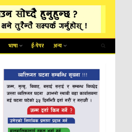
भाषा
ई-पेपर
अन्य