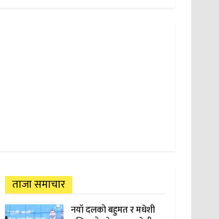
ताजा समाचार
नयाँ दलको बहुमत र मधेशी