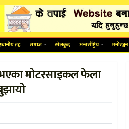
स्थानीय तह
समाज
खेलकुद
अन्तर्राष्ट्रिय
मनोरञ्जन
री भएका मोटरसाइकल फेला
बुझायो