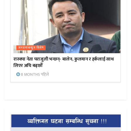
जनप्रभाबन्युज विशेष
रास्वपा नेता पराजुली भन्छन्- बालेन, कुलमान र हर्कलाई साथ
लिएर अघि बढ्छौँ
8 MONTHS पहिले