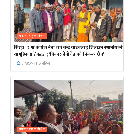
जनप्रभाबन्युज विशेष
सिरहा–२ मा कांग्रेस नेता राम चन्द्र यादवलाई जिताउन स्थानीयको
सामूहिक प्रतिबद्धता; ‘विकासप्रेमी नेताको विकल्प छैन’
6 MONTHS पहिले
जनप्रभाबन्युज विशेष