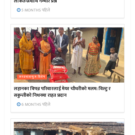
लोकतन्त्रमाथि गम्भीर प्रश्न
5 MONTHS पहिले
जनप्रभाबन्युज विशेष
लहानका विपन्न परिवारलाई मेयर चौधरीको मलम: विल्टु र
सकुन्तीको निधनमा राहत प्रदान
6 MONTHS पहिले