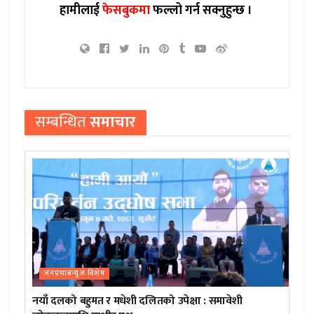
हामीलाई
फेसबुकमा
फल्लो गर्न सक्नुहुन्छ ।
सम्बन्धित
समाचार
जनप्रभाबन्युज विशेष
नयाँ दलको बहुमत र मधेशी दलितको उपेक्षा : समावेशी