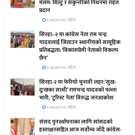
मलम: विल्टु र सकुन्तीको निधनमा राहत
प्रदान
6 MONTHS पहिले
सिरहा–२ मा कांग्रेस नेता राम चन्द्र
यादवलाई जिताउन स्थानीयको सामूहिक
प्रतिबद्धता; ‘विकासप्रेमी नेताको विकल्प
छैन’
6 MONTHS पहिले
सिरहा-२ मा फेरियो चुनावी लहर:’सुख-
दुःखका साथी’ रामचन्द्र यादवको पल्ला
भारी, ‘टुरिस्ट नेता’ विरुद्ध जनआक्रोश
6 MONTHS पहिले
संसद पुनर्स्थापनाका लागि सांसदको
हस्ताक्षरसहित आज सर्वोच्च जाँदै कांग्रेस-