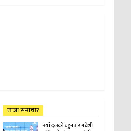
ताजा समाचार
नयाँ दलको बहुमत र मधेशी