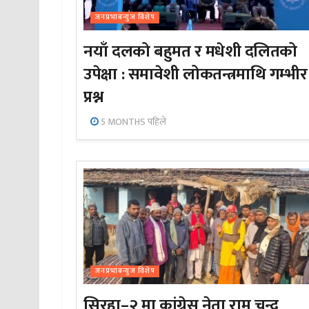
जनप्रभाबन्युज विशेष
नयाँ दलको बहुमत र मधेशी दलितको
उपेक्षा : समावेशी लोकतन्त्रमाथि गम्भीर
प्रश्न
5 MONTHS पहिले
जनप्रभाबन्युज विशेष
सिरहा–२ मा कांग्रेस नेता राम चन्द्र