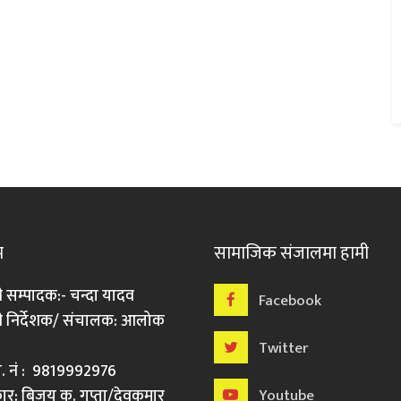
म
सामाजिक संजालमा हामी
ी सम्पादक:- चन्दा यादव
Facebook
री निर्देशक/ संचालक: आलोक
Twitter
मो. नं : 9819992976
र: बिजय कु. गुप्ता/देवकुमार
Youtube