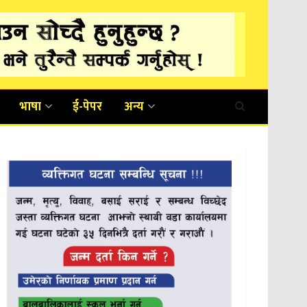
भाषा
ई-पेपर
अन्य