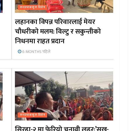
जनप्रभाबन्युज विशेष
लहानका विपन्न परिवारलाई मेयर
चौधरीको मलम: विल्टु र सकुन्तीको
निधनमा राहत प्रदान
6 MONTHS पहिले
जनप्रभाबन्युज विशेष
सिरहा-२ मा फेरियो चुनावी लहर:’सुख-