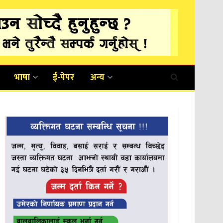
भाषा
ई-पेपर
अन्य