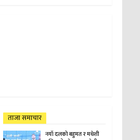
ताजा समाचार
नयाँ दलको बहुमत र मधेशी