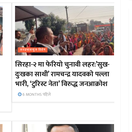
जनप्रभाबन्युज विशेष
सिरहा-२ मा फेरियो चुनावी लहर:’सुख-
दुःखका साथी’ रामचन्द्र यादवको पल्ला
भारी, ‘टुरिस्ट नेता’ विरुद्ध जनआक्रोश
6 MONTHS पहिले