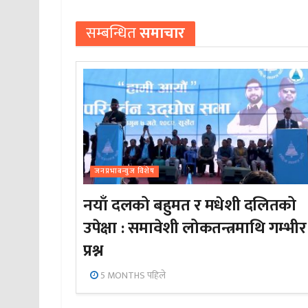
सम्बन्धित
समाचार
जनप्रभाबन्युज विशेष
नयाँ दलको बहुमत र मधेशी दलितको
उपेक्षा : समावेशी लोकतन्त्रमाथि गम्भीर
प्रश्न
5 MONTHS पहिले