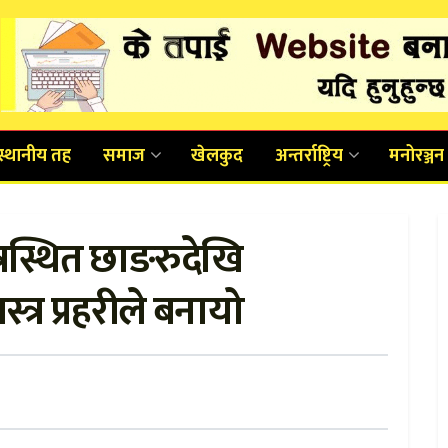
स्थानीय तह
समाज
खेलकुद
अन्तर्राष्ट्रिय
मनोरञ्जन
त्रस्थित छाङरुदेखि
त्र प्रहरीले बनायो