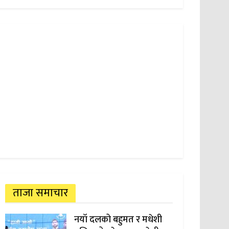
ताजा समाचार
नयाँ दलको बहुमत र मधेशी