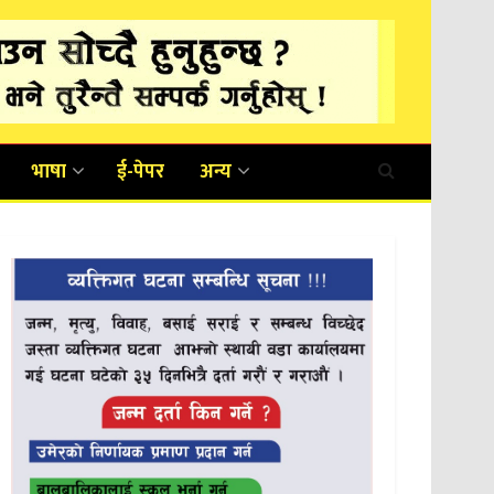
भाषा
ई-पेपर
अन्य