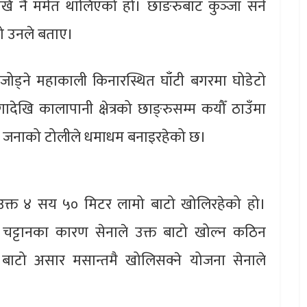
नै मर्मत थालिएको हो। छाङ‌रुबाट कुञ्‍जा सर्ने
को उनले बताए।
 जोड्ने महाकाली किनारस्थित घाँटी बगरमा घोडेटो
देखि कालापानी क्षेत्रको छाङ्‍रुसम्म कयौँ ठाउँमा
४० जनाको टोलीले धमाधम बनाइरहेको छ।
ेर उक्त ४ सय ५० मिटर लामो बाटो खोलिरहेको हो।
 चट्टानका कारण सेनाले उक्त बाटो खोल्न कठिन
बाटो असार मसान्तमै खोलिसक्ने योजना सेनाले