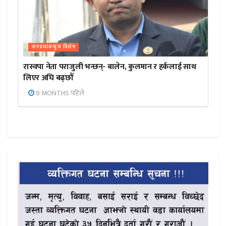
जनप्रभाबन्युज विशेष
रास्वपा नेता पराजुली भन्छन्- बालेन, कुलमान र हर्कलाई साथ
लिएर अघि बढ्छौँ
8 MONTHS पहिले