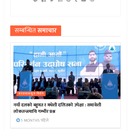
सम्बन्धित
समाचार
जनप्रभाबन्युज विशेष
नयाँ दलको बहुमत र मधेशी दलितको उपेक्षा : समावेशी
लोकतन्त्रमाथि गम्भीर प्रश्न
5 MONTHS पहिले