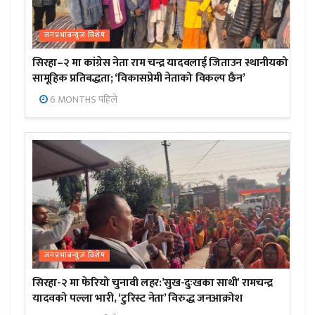
जनप्रभाबन्युज विशेष
सिरहा–२ मा कांग्रेस नेता राम चन्द्र यादवलाई जिताउन स्थानीयको
सामूहिक प्रतिबद्धता; ‘विकासप्रेमी नेताको विकल्प छैन’
6 MONTHS पहिले
जनप्रभाबन्युज विशेष
सिरहा-२ मा फेरियो चुनावी लहर:’सुख-दुःखका साथी’ रामचन्द्र
यादवको पल्ला भारी, ‘टुरिस्ट नेता’ विरुद्ध जनआक्रोश