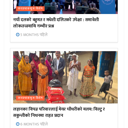
जनप्रभाबन्युज विशेष
नयाँ दलको बहुमत र मधेशी दलितको उपेक्षा : समावेशी
लोकतन्त्रमाथि गम्भीर प्रश्न
5 MONTHS पहिले
जनप्रभाबन्युज विशेष
लहानका विपन्न परिवारलाई मेयर चौधरीको मलम: विल्टु र
सकुन्तीको निधनमा राहत प्रदान
6 MONTHS पहिले