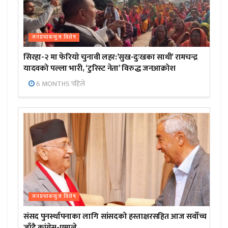
जनप्रभाबन्युज विशेष
सिरहा-२ मा फेरियो चुनावी लहर:’सुख-दुःखका साथी’ रामचन्द्र
यादवको पल्ला भारी, ‘टुरिस्ट नेता’ विरुद्ध जनआक्रोश
6 MONTHS पहिले
जनप्रभाबन्युज विशेष
संसद पुनर्स्थापनाका लागि सांसदको हस्ताक्षरसहित आज सर्वोच्च
जाँदै कांग्रेस-एमाले