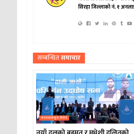
सिरहा जिल्लाको नं. १ अनला
सम्बन्धित
समाचार
जनप्रभाबन्युज विशेष
नयाँ दलको बहुमत र मधेशी दलितको