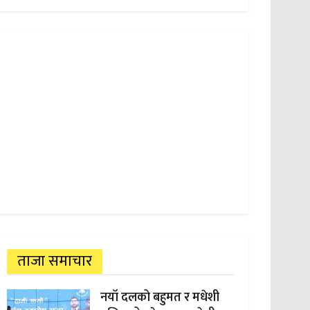
ताजा समाचार
नयाँ दलको बहुमत र मधेशी