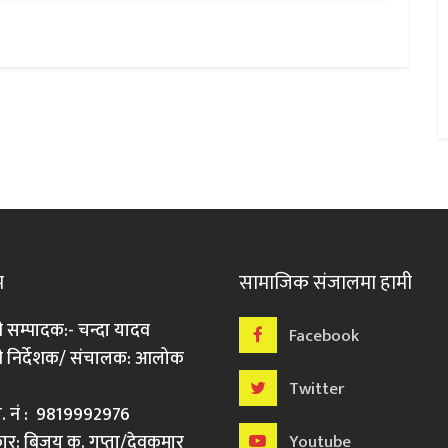
म
सामाजिक संजालमा हामी
ी सम्पादक:- चन्दा यादव
Facebook
री निर्देशक/ संचालक: आलोक
Twitter
मो. नं : 9819992976
र: बिजय कु. गुप्ता/देवकुमार
Youtube