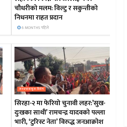
चौधरीको मलम: विल्टु र सकुन्तीको
निधनमा राहत प्रदान
6 MONTHS पहिले
जनप्रभाबन्युज विशेष
सिरहा-२ मा फेरियो चुनावी लहर:’सुख-
दुःखका साथी’ रामचन्द्र यादवको पल्ला
भारी, ‘टुरिस्ट नेता’ विरुद्ध जनआक्रोश