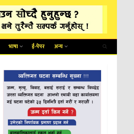
भाषा
ई-पेपर
अन्य