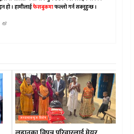
इन हो ।
हामीलाई
फेसबुकमा
फल्लो गर्न सक्नुहुन्छ ।
जनप्रभाबन्युज विशेष
लहानका विपन्न परिवारलाई मेयर