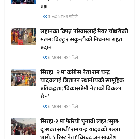
प्रश्न
5 MONTHS पहिले
लहानका विपन्न परिवारलाई मेयर चौधरीको
मलम: विल्टु र सकुन्तीको निधनमा राहत
प्रदान
6 MONTHS पहिले
सिरहा–२ मा कांग्रेस नेता राम चन्द्र
यादवलाई जिताउन स्थानीयको सामूहिक
प्रतिबद्धता; ‘विकासप्रेमी नेताको विकल्प
छैन’
6 MONTHS पहिले
सिरहा-२ मा फेरियो चुनावी लहर:’सुख-
दुःखका साथी’ रामचन्द्र यादवको पल्ला
भारी, ‘टुरिस्ट नेता’ विरुद्ध जनआक्रोश