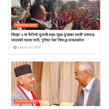
जनप्रभाबन्युज विशेष
सिरहा-२ मा फेरियो चुनावी लहर:’सुख-दुःखका साथी’ रामचन्द्र
यादवको पल्ला भारी, ‘टुरिस्ट नेता’ विरुद्ध जनआक्रोश
6 MONTHS पहिले
जनप्रभाबन्युज विशेष