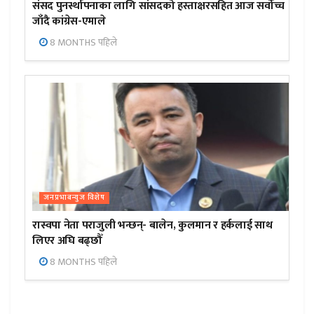
संसद पुनर्स्थापनाका लागि सांसदको हस्ताक्षरसहित आज सर्वोच्च
जाँदै कांग्रेस-एमाले
8 MONTHS पहिले
जनप्रभाबन्युज विशेष
रास्वपा नेता पराजुली भन्छन्- बालेन, कुलमान र हर्कलाई साथ
लिएर अघि बढ्छौँ
8 MONTHS पहिले