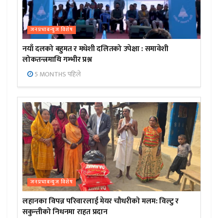
जनप्रभाबन्युज विशेष
नयाँ दलको बहुमत र मधेशी दलितको उपेक्षा : समावेशी
लोकतन्त्रमाथि गम्भीर प्रश्न
5 MONTHS पहिले
जनप्रभाबन्युज विशेष
लहानका विपन्न परिवारलाई मेयर चौधरीको मलम: विल्टु र
सकुन्तीको निधनमा राहत प्रदान