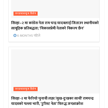
जनप्रभाबन्युज विशेष
सिरहा–२ मा कांग्रेस नेता राम चन्द्र यादवलाई जिताउन स्थानीयको
सामूहिक प्रतिबद्धता; ‘विकासप्रेमी नेताको विकल्प छैन’
6 MONTHS पहिले
जनप्रभाबन्युज विशेष
सिरहा-२ मा फेरियो चुनावी लहर:’सुख-दुःखका साथी’ रामचन्द्र
यादवको पल्ला भारी, ‘टुरिस्ट नेता’ विरुद्ध जनआक्रोश