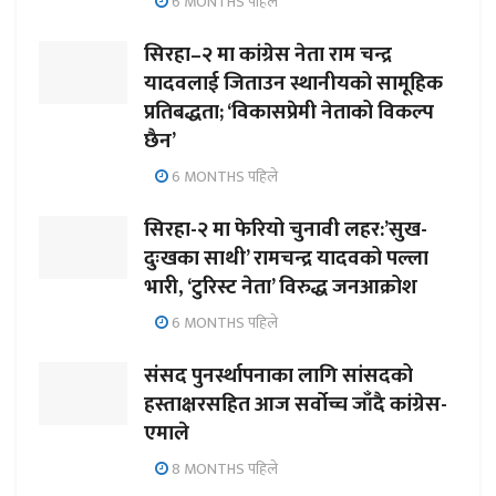
6 MONTHS पहिले
सिरहा–२ मा कांग्रेस नेता राम चन्द्र
यादवलाई जिताउन स्थानीयको सामूहिक
प्रतिबद्धता; ‘विकासप्रेमी नेताको विकल्प
छैन’
6 MONTHS पहिले
सिरहा-२ मा फेरियो चुनावी लहर:’सुख-
दुःखका साथी’ रामचन्द्र यादवको पल्ला
भारी, ‘टुरिस्ट नेता’ विरुद्ध जनआक्रोश
6 MONTHS पहिले
संसद पुनर्स्थापनाका लागि सांसदको
हस्ताक्षरसहित आज सर्वोच्च जाँदै कांग्रेस-
एमाले
8 MONTHS पहिले