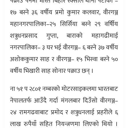
पक्राउ पर्नेमा भारत बिहार रक्सौल थाना पंटोका –
१७ बस्ने ३६ वर्षीय प्रमो कुमार कलवार, वीरगञ्ज
महानगरपालिका–२५ सिर्सिया बस्ने २९ वर्षिीय
शत्रुधनप्रसाद गुप्ता, बाराको महागढीमाई
नगरपालिका– ३ घर भई वीरगञ्ज– ६ बस्ने ३७ वर्षीय
अशोककुमार साह र वीरगञ्ज– १५ भिस्वा बस्ने ५०
वर्षीय भिखारी साह सोनार पक्राउ छन् ।
ना ५१ प २८०१ नम्बरको मोटरसाइकलमा भारतबाट
नेपालतर्फ आउँदै गर्दा मंगलबार दिउँसो वीरगञ्ज–
२४ रामगढवाबाट प्रमोद र शत्रुधनलाई प्रहरीले ६
लाख रुपैयाँ सहित नियन्त्रणमा लिएको थियो ।