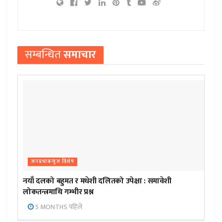
सम्बन्धित
समाचार
जनप्रभाबन्युज विशेष
नयाँ दलको बहुमत र मधेशी दलितको उपेक्षा : समावेशी
लोकतन्त्रमाथि गम्भीर प्रश्न
5 MONTHS पहिले