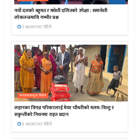
नयाँ दलको बहुमत र मधेशी दलितको उपेक्षा : समावेशी
लोकतन्त्रमाथि गम्भीर प्रश्न
5 MONTHS पहिले
जनप्रभाबन्युज विशेष
लहानका विपन्न परिवारलाई मेयर चौधरीको मलम: विल्टु र
सकुन्तीको निधनमा राहत प्रदान
6 MONTHS पहिले