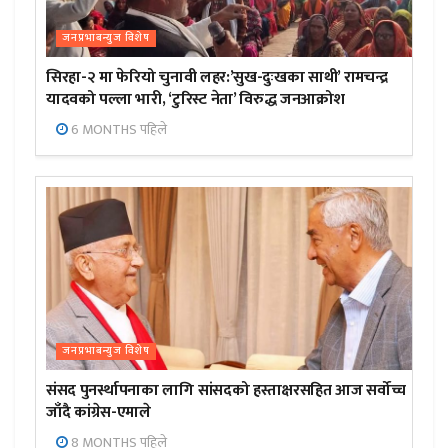
जनप्रभाबन्युज विशेष
सिरहा-२ मा फेरियो चुनावी लहर:’सुख-दुःखका साथी’ रामचन्द्र
यादवको पल्ला भारी, ‘टुरिस्ट नेता’ विरुद्ध जनआक्रोश
6 MONTHS पहिले
जनप्रभाबन्युज विशेष
संसद पुनर्स्थापनाका लागि सांसदको हस्ताक्षरसहित आज सर्वोच्च
जाँदै कांग्रेस-एमाले
8 MONTHS पहिले