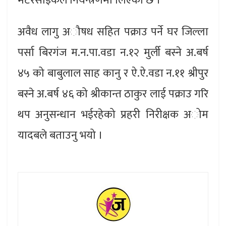
मटरसाइकल नियन्त्रणमा लिएको छ ।
अवैध लागु अौषध सहित पक्राउ पर्ने घर जिल्ला
पर्सा बिरगंज म.न.पा.वडा न.१२ मुर्ली बस्ने अ.बर्ष
४५ को बाबुलाल साह कानु र ऐ.ऐ.वडा न.११ श्रीपुर
बस्ने अ.बर्ष ४६ को श्रीकान्त ठाकुर लाई पक्राउ गरि
थप अनुसन्धान भईरहेको प्रहरी निरीक्षक अोम
यादबले बताउनु भयो ।