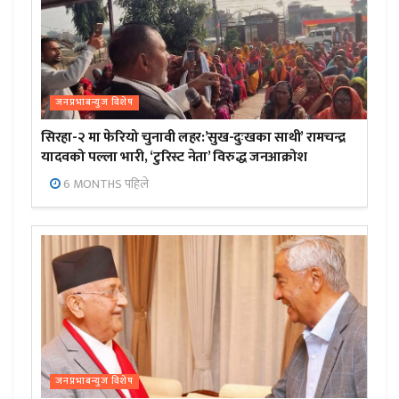
जनप्रभाबन्युज विशेष
सिरहा-२ मा फेरियो चुनावी लहर:’सुख-दुःखका साथी’ रामचन्द्र
यादवको पल्ला भारी, ‘टुरिस्ट नेता’ विरुद्ध जनआक्रोश
6 MONTHS पहिले
जनप्रभाबन्युज विशेष