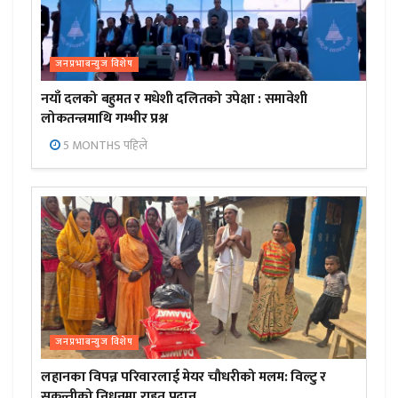
जनप्रभाबन्युज विशेष
नयाँ दलको बहुमत र मधेशी दलितको उपेक्षा : समावेशी
लोकतन्त्रमाथि गम्भीर प्रश्न
5 MONTHS पहिले
जनप्रभाबन्युज विशेष
लहानका विपन्न परिवारलाई मेयर चौधरीको मलम: विल्टु र
सकुन्तीको निधनमा राहत प्रदान