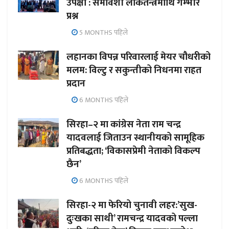
उपेक्षा : समावेशी लोकतन्त्रमाथि गम्भीर
प्रश्न
5 MONTHS पहिले
लहानका विपन्न परिवारलाई मेयर चौधरीको
मलम: विल्टु र सकुन्तीको निधनमा राहत
प्रदान
6 MONTHS पहिले
सिरहा–२ मा कांग्रेस नेता राम चन्द्र
यादवलाई जिताउन स्थानीयको सामूहिक
प्रतिबद्धता; ‘विकासप्रेमी नेताको विकल्प
छैन’
6 MONTHS पहिले
सिरहा-२ मा फेरियो चुनावी लहर:’सुख-
दुःखका साथी’ रामचन्द्र यादवको पल्ला