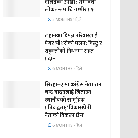
दलितको उपेक्षा : समावेशी
लोकतन्त्रमाथि गम्भीर प्रश्न
5 MONTHS पहिले
लहानका विपन्न परिवारलाई
मेयर चौधरीको मलम: विल्टु र
सकुन्तीको निधनमा राहत
प्रदान
6 MONTHS पहिले
सिरहा–२ मा कांग्रेस नेता राम
चन्द्र यादवलाई जिताउन
स्थानीयको सामूहिक
प्रतिबद्धता; ‘विकासप्रेमी
नेताको विकल्प छैन’
6 MONTHS पहिले