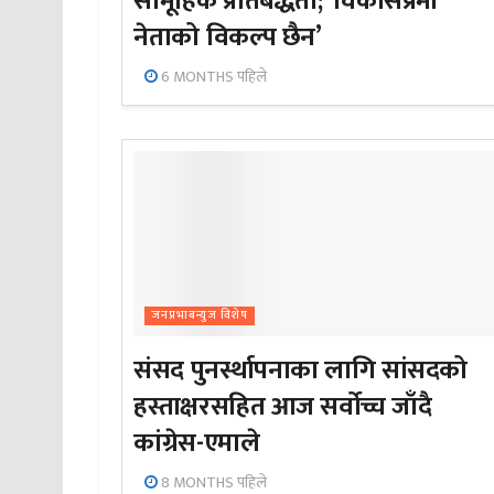
सामूहिक प्रतिबद्धता; ‘विकासप्रेमी
नेताको विकल्प छैन’
6 MONTHS पहिले
जनप्रभाबन्युज विशेष
संसद पुनर्स्थापनाका लागि सांसदको
हस्ताक्षरसहित आज सर्वोच्च जाँदै
कांग्रेस-एमाले
8 MONTHS पहिले