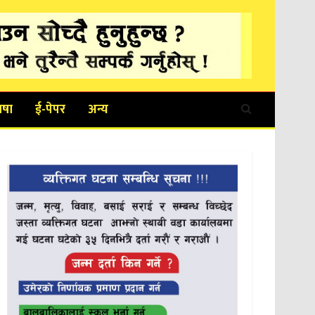
ाषा
ई-पेपर
अन्य