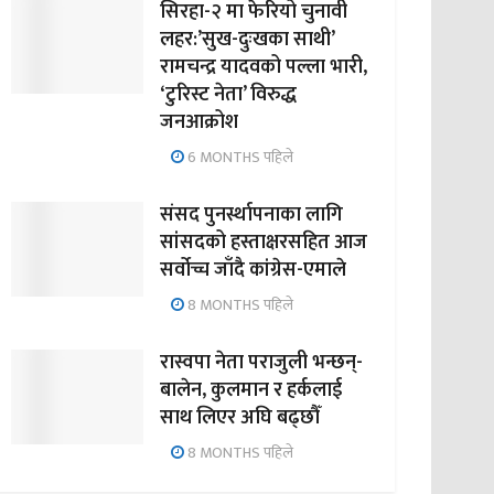
सिरहा-२ मा फेरियो चुनावी
लहर:’सुख-दुःखका साथी’
रामचन्द्र यादवको पल्ला भारी,
‘टुरिस्ट नेता’ विरुद्ध
जनआक्रोश
6 MONTHS पहिले
संसद पुनर्स्थापनाका लागि
सांसदको हस्ताक्षरसहित आज
सर्वोच्च जाँदै कांग्रेस-एमाले
8 MONTHS पहिले
रास्वपा नेता पराजुली भन्छन्-
बालेन, कुलमान र हर्कलाई
साथ लिएर अघि बढ्छौँ
8 MONTHS पहिले