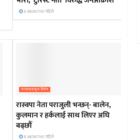
भारी, ‘टुरिस्ट नेता’ विरुद्ध जनआक्रोश
6 MONTHS पहिले
जनप्रभाबन्युज विशेष
रास्वपा नेता पराजुली भन्छन्- बालेन,
कुलमान र हर्कलाई साथ लिएर अघि
बढ्छौँ
8 MONTHS पहिले