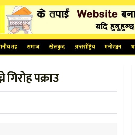
थानीय तह
समाज
खेलकुद
अन्तर्राष्ट्रिय
मनोरञ्जन
भ
े गिरोह पक्राउ