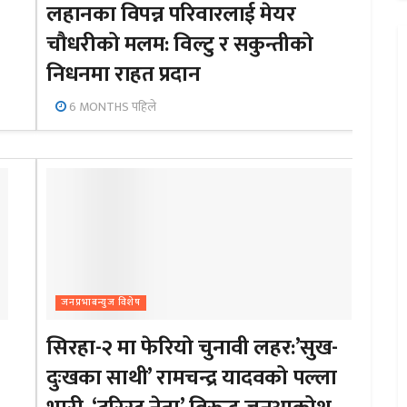
लहानका विपन्न परिवारलाई मेयर
चौधरीको मलम: विल्टु र सकुन्तीको
निधनमा राहत प्रदान
6 MONTHS पहिले
जनप्रभाबन्युज विशेष
सिरहा-२ मा फेरियो चुनावी लहर:’सुख-
दुःखका साथी’ रामचन्द्र यादवको पल्ला