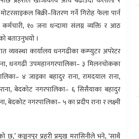
पछि प्रहरीले खोजीकार्य अघि बढाउँदा कैलाली र
मोटरसाइकल बिक्री–वितरण गर्ने गिरोह फेला पार्न
्मचारी, १० जना धन्दामा संलग्न व्यक्ति र आठ
को बताउनुभयो ।
तायात व्यवस्था कार्यालय धनगढीका कम्प्युटर अपरेटर
द्र राना, धनगढी उपमहानगरपालिका– ३ मिलनचोकका
पालिका– ४ जाइका बहादुर राना, रामदयाल राना,
राना, बेदकोट नगरपालिका– ६ सिसैयाका बहादुर
राना, बेदकोट नगरपालिका– ५ का प्रदीप राना र लक्ष्मी
छ,’ कञ्चनपुर प्रहरी प्रमुख मरासिनीले भने, ‘साथै