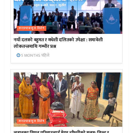
जनप्रभाबन्युज विशेष
नयाँ दलको बहुमत र मधेशी दलितको उपेक्षा : समावेशी
लोकतन्त्रमाथि गम्भीर प्रश्न
5 MONTHS पहिले
जनप्रभाबन्युज विशेष
लहानका विपन्न परिवारलाई मेयर चौधरीको मलम: विल्टु र