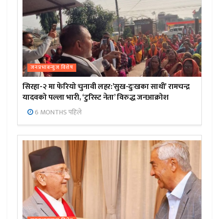
जनप्रभाबन्युज विशेष
सिरहा-२ मा फेरियो चुनावी लहर:’सुख-दुःखका साथी’ रामचन्द्र
यादवको पल्ला भारी, ‘टुरिस्ट नेता’ विरुद्ध जनआक्रोश
6 MONTHS पहिले