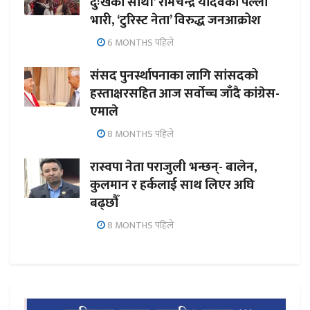
दुःखका साथी’ रामचन्द्र यादवको पल्ला
भारी, ‘टुरिस्ट नेता’ विरुद्ध जनआक्रोश
6 MONTHS पहिले
संसद पुनर्स्थापनाका लागि सांसदको
हस्ताक्षरसहित आज सर्वोच्च जाँदै कांग्रेस-
एमाले
8 MONTHS पहिले
रास्वपा नेता पराजुली भन्छन्- बालेन,
कुलमान र हर्कलाई साथ लिएर अघि
बढ्छौँ
8 MONTHS पहिले