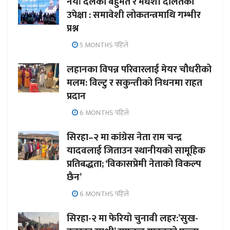
नयाँ दलको बहुमत र मधेशी दलितको
उपेक्षा : समावेशी लोकतन्त्रमाथि गम्भीर
प्रश्न
5 MONTHS पहिले
लहानका विपन्न परिवारलाई मेयर चौधरीको
मलम: विल्टु र सकुन्तीको निधनमा राहत
प्रदान
6 MONTHS पहिले
सिरहा–२ मा कांग्रेस नेता राम चन्द्र
यादवलाई जिताउन स्थानीयको सामूहिक
प्रतिबद्धता; ‘विकासप्रेमी नेताको विकल्प
छैन’
6 MONTHS पहिले
सिरहा-२ मा फेरियो चुनावी लहर:’सुख-