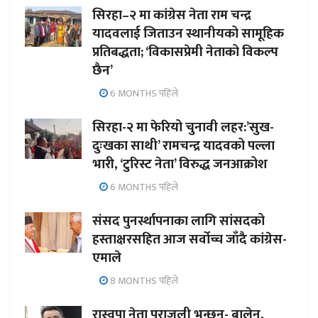
सिरहा–२ मा कांग्रेस नेता राम चन्द्र
यादवलाई जिताउन स्थानीयको सामूहिक
प्रतिबद्धता; ‘विकासप्रेमी नेताको विकल्प
छैन’
6 MONTHS पहिले
सिरहा-२ मा फेरियो चुनावी लहर:’सुख-
दुःखका साथी’ रामचन्द्र यादवको पल्ला
भारी, ‘टुरिस्ट नेता’ विरुद्ध जनआक्रोश
6 MONTHS पहिले
संसद पुनर्स्थापनाका लागि सांसदको
हस्ताक्षरसहित आज सर्वोच्च जाँदै कांग्रेस-
एमाले
8 MONTHS पहिले
रास्वपा नेता पराजुली भन्छन्- बालेन,