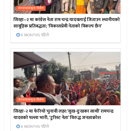
जनप्रभाबन्युज विशेष
सिरहा–२ मा कांग्रेस नेता राम चन्द्र यादवलाई जिताउन स्थानीयको
सामूहिक प्रतिबद्धता; ‘विकासप्रेमी नेताको विकल्प छैन’
6 MONTHS पहिले
जनप्रभाबन्युज विशेष
सिरहा-२ मा फेरियो चुनावी लहर:’सुख-दुःखका साथी’ रामचन्द्र
यादवको पल्ला भारी, ‘टुरिस्ट नेता’ विरुद्ध जनआक्रोश
6 MONTHS पहिले