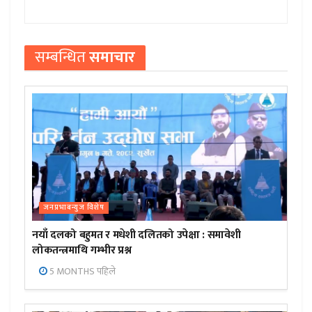
सम्बन्धित
समाचार
जनप्रभाबन्युज विशेष
नयाँ दलको बहुमत र मधेशी दलितको उपेक्षा : समावेशी
लोकतन्त्रमाथि गम्भीर प्रश्न
5 MONTHS पहिले