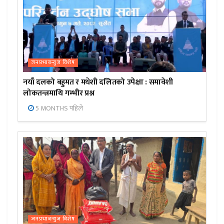
जनप्रभाबन्युज विशेष
नयाँ दलको बहुमत र मधेशी दलितको उपेक्षा : समावेशी
लोकतन्त्रमाथि गम्भीर प्रश्न
5 MONTHS पहिले
जनप्रभाबन्युज विशेष