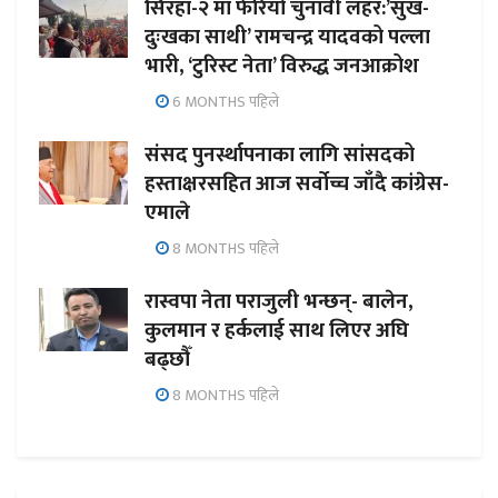
सिरहा-२ मा फेरियो चुनावी लहर:’सुख-
दुःखका साथी’ रामचन्द्र यादवको पल्ला
भारी, ‘टुरिस्ट नेता’ विरुद्ध जनआक्रोश
6 MONTHS पहिले
संसद पुनर्स्थापनाका लागि सांसदको
हस्ताक्षरसहित आज सर्वोच्च जाँदै कांग्रेस-
एमाले
8 MONTHS पहिले
रास्वपा नेता पराजुली भन्छन्- बालेन,
कुलमान र हर्कलाई साथ लिएर अघि
बढ्छौँ
8 MONTHS पहिले