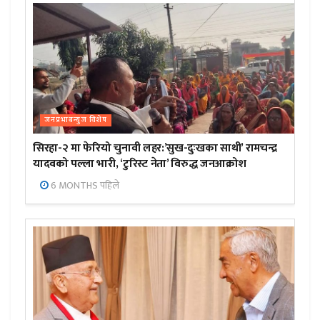
जनप्रभाबन्युज विशेष
सिरहा-२ मा फेरियो चुनावी लहर:’सुख-दुःखका साथी’ रामचन्द्र
यादवको पल्ला भारी, ‘टुरिस्ट नेता’ विरुद्ध जनआक्रोश
6 MONTHS पहिले