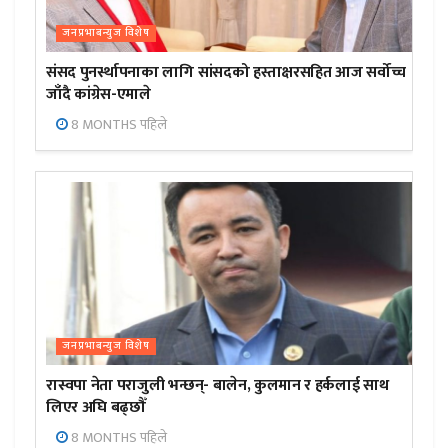
जनप्रभाबन्युज विशेष
संसद पुनर्स्थापनाका लागि सांसदको हस्ताक्षरसहित आज सर्वोच्च
जाँदै कांग्रेस-एमाले
8 MONTHS पहिले
जनप्रभाबन्युज विशेष
रास्वपा नेता पराजुली भन्छन्- बालेन, कुलमान र हर्कलाई साथ
लिएर अघि बढ्छौँ
8 MONTHS पहिले