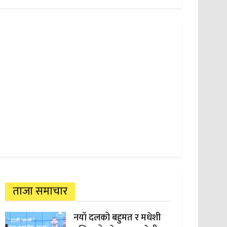
ताजा समाचार
नयाँ दलको बहुमत र मधेशी