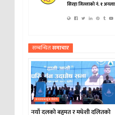
सिरहा जिल्लाको नं. १ अनला
सम्बन्धित
समाचार
जनप्रभाबन्युज विशेष
नयाँ दलको बहुमत र मधेशी दलितको