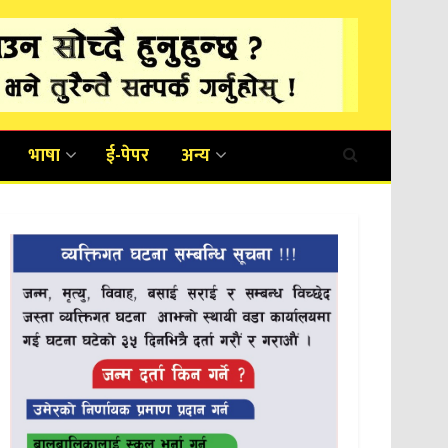
भाषा
ई-पेपर
अन्य