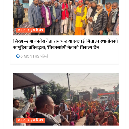
जनप्रभाबन्युज विशेष
सिरहा–२ मा कांग्रेस नेता राम चन्द्र यादवलाई जिताउन स्थानीयको
सामूहिक प्रतिबद्धता; ‘विकासप्रेमी नेताको विकल्प छैन’
6 MONTHS पहिले
जनप्रभाबन्युज विशेष