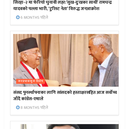
सिरहा-२ मा फेरियो चुनावी लहर:’सुख-दुःखका साथी’ रामचन्द्र
यादवको पल्ला भारी, ‘टुरिस्ट नेता’ विरुद्ध जनआक्रोश
6 MONTHS पहिले
जनप्रभाबन्युज विशेष
संसद पुनर्स्थापनाका लागि सांसदको हस्ताक्षरसहित आज सर्वोच्च
जाँदै कांग्रेस-एमाले
8 MONTHS पहिले