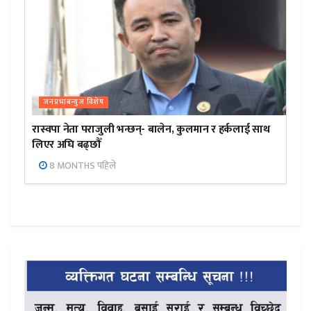
जनप्रभाबन्युज विशेष
रास्वपा नेता पराजुली भन्छन्- बालेन, कुलमान र हर्कलाई साथ
लिएर अघि बढ्छौँ
8 MONTHS पहिले