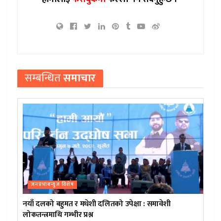
सम्बन्धित
समाचार
जनप्रभाबन्युज विशेष
नयाँ दलको बहुमत र मधेशी दलितको उपेक्षा : समावेशी
लोकतन्त्रमाथि गम्भीर प्रश्न