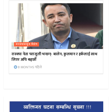
जनप्रभाबन्युज विशेष
रास्वपा नेता पराजुली भन्छन्- बालेन, कुलमान र हर्कलाई साथ
लिएर अघि बढ्छौँ
8 MONTHS पहिले