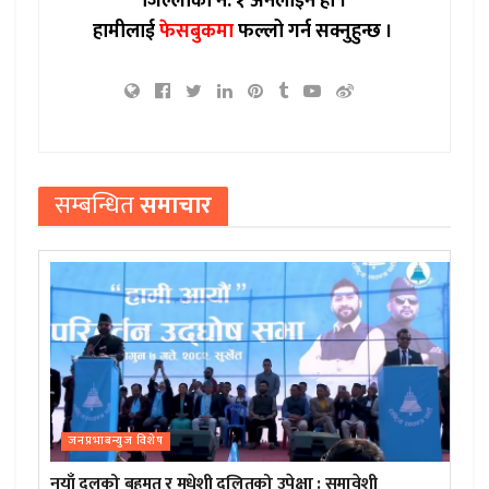
जिल्लाको नं. १ अनलाइन हो ।
हामीलाई
फेसबुकमा
फल्लो गर्न सक्नुहुन्छ ।
सम्बन्धित
समाचार
जनप्रभाबन्युज विशेष
नयाँ दलको बहुमत र मधेशी दलितको उपेक्षा : समावेशी