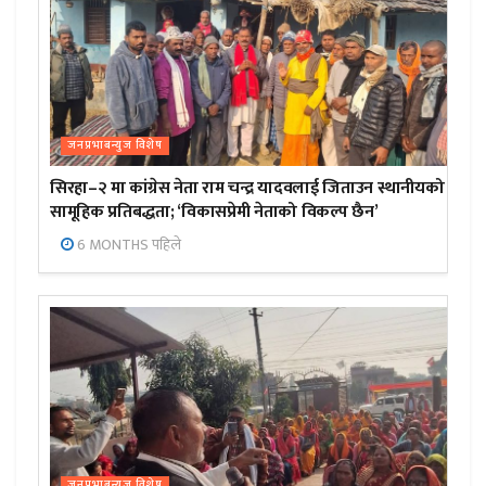
जनप्रभाबन्युज विशेष
सिरहा–२ मा कांग्रेस नेता राम चन्द्र यादवलाई जिताउन स्थानीयको
सामूहिक प्रतिबद्धता; ‘विकासप्रेमी नेताको विकल्प छैन’
6 MONTHS पहिले
जनप्रभाबन्युज विशेष