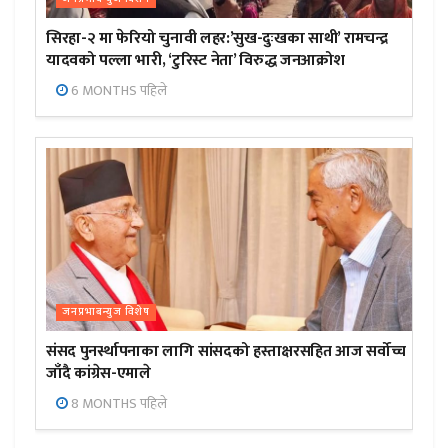
सिरहा-२ मा फेरियो चुनावी लहर:’सुख-दुःखका साथी’ रामचन्द्र
यादवको पल्ला भारी, ‘टुरिस्ट नेता’ विरुद्ध जनआक्रोश
6 MONTHS पहिले
जनप्रभाबन्युज विशेष
संसद पुनर्स्थापनाका लागि सांसदको हस्ताक्षरसहित आज सर्वोच्च
जाँदै कांग्रेस-एमाले
8 MONTHS पहिले