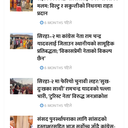
मलम: विल्टु र सकुन्तीको निधनमा राहत
प्रदान
6 MONTHS पहिले
सिरहा–२ मा कांग्रेस नेता राम चन्द्र
यादवलाई जिताउन स्थानीयको सामूहिक
प्रतिबद्धता; ‘विकासप्रेमी नेताको विकल्प
छैन’
6 MONTHS पहिले
सिरहा-२ मा फेरियो चुनावी लहर:’सुख-
दुःखका साथी’ रामचन्द्र यादवको पल्ला
भारी, ‘टुरिस्ट नेता’ विरुद्ध जनआक्रोश
6 MONTHS पहिले
संसद पुनर्स्थापनाका लागि सांसदको
हस्ताक्षरसहित आज सर्वोच्च जाँदै कांग्रेस-