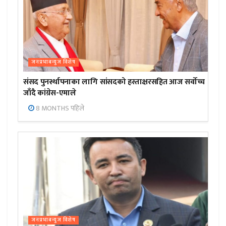
जनप्रभाबन्युज विशेष
संसद पुनर्स्थापनाका लागि सांसदको हस्ताक्षरसहित आज सर्वोच्च
जाँदै कांग्रेस-एमाले
8 MONTHS पहिले
जनप्रभाबन्युज विशेष