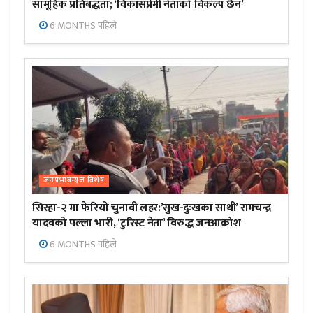
सामूहिक प्रतिबद्धता; ‘विकासप्रेमी नेताको विकल्प छैन’
6 MONTHS पहिले
जनप्रभाबन्युज विशेष
सिरहा-२ मा फेरियो चुनावी लहर:’सुख-दुःखका साथी’ रामचन्द्र
यादवको पल्ला भारी, ‘टुरिस्ट नेता’ विरुद्ध जनआक्रोश
6 MONTHS पहिले