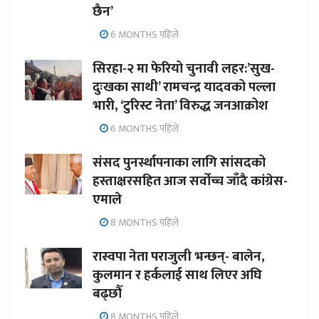
छैन’
6 MONTHS पहिले
सिरहा-२ मा फेरियो चुनावी लहर:’सुख-
दुःखका साथी’ रामचन्द्र यादवको पल्ला
भारी, ‘टुरिस्ट नेता’ विरुद्ध जनआक्रोश
6 MONTHS पहिले
संसद पुनर्स्थापनाका लागि सांसदको
हस्ताक्षरसहित आज सर्वोच्च जाँदै कांग्रेस-
एमाले
8 MONTHS पहिले
रास्वपा नेता पराजुली भन्छन्- बालेन,
कुलमान र हर्कलाई साथ लिएर अघि
बढ्छौँ
8 MONTHS पहिले