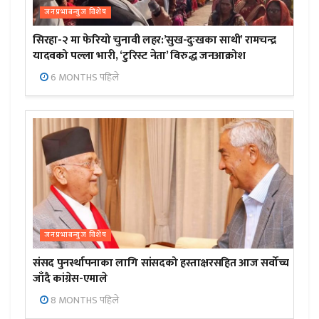
जनप्रभाबन्युज विशेष
सिरहा-२ मा फेरियो चुनावी लहर:’सुख-दुःखका साथी’ रामचन्द्र
यादवको पल्ला भारी, ‘टुरिस्ट नेता’ विरुद्ध जनआक्रोश
6 MONTHS पहिले
जनप्रभाबन्युज विशेष
संसद पुनर्स्थापनाका लागि सांसदको हस्ताक्षरसहित आज सर्वोच्च
जाँदै कांग्रेस-एमाले
8 MONTHS पहिले