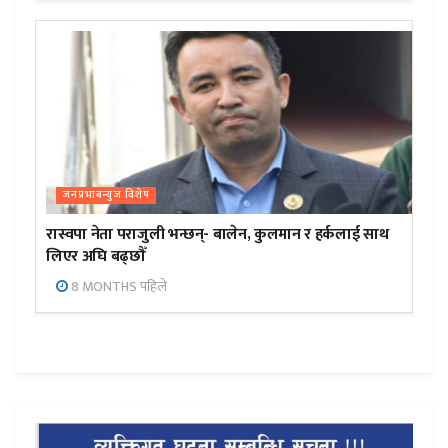
जनप्रभाबन्युज विशेष
रास्वपा नेता पराजुली भन्छन्- बालेन, कुलमान र हर्कलाई साथ
लिएर अघि बढ्छौँ
8 MONTHS पहिले