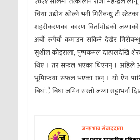
२०२१ सालमा तत्कालीन राजा महेन्द्रले लागू 
चिया उद्योग खोल्ने भनी गिरीबन्धु टी स्टेट
शहरीकरणका कारण विर्तामोडको जग्गाको म
अर्बौ रुपैयाँ कमाउन सकिने देखेर गिरीबन
सुशील कोइराला, पुष्पकमल दाहालदेखि शेर
थिए । तर सफल भएका थिएनन् । अहिले आफ्नै 
भूमिाफया सफल भएका छन् । यो ऐन पारि
बिघांै बिघा जमिन सस्तो जग्गा सट्टाभर्ना द
जनप्रभाव संवाददाता