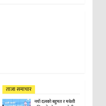
ताजा समाचार
नयाँ दलको बहुमत र मधेशी