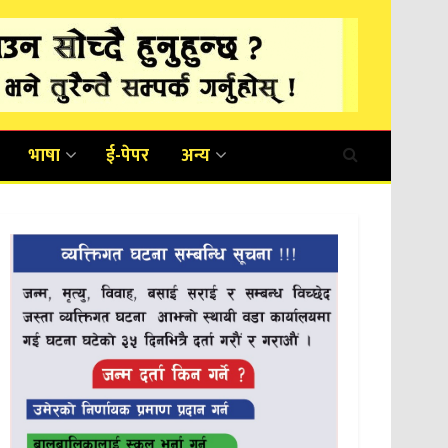
भाषा
ई-पेपर
अन्य