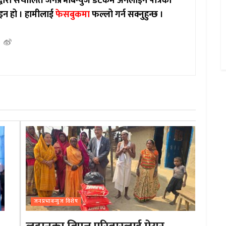
ाद्वारा संचालित जनप्रभाबन्युज डटकम अनलाईन पत्रिका
इन हो ।
हामीलाई
फेसबुकमा
फल्लो गर्न सक्नुहुन्छ ।
जनप्रभाबन्युज विशेष