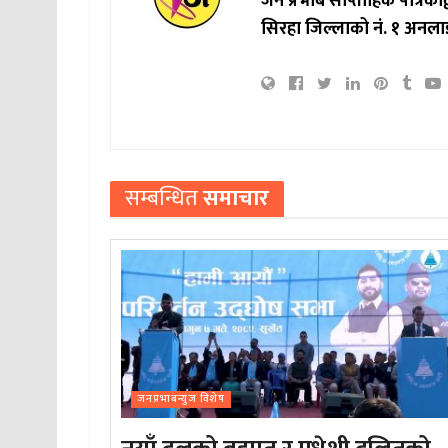
जन प्रभाब साप्ताहिक पत्रिक
सिरहा जिल्लाको नं. १ अनला
सम्बन्धित
समाचार
जनप्रभाबन्युज विशेष