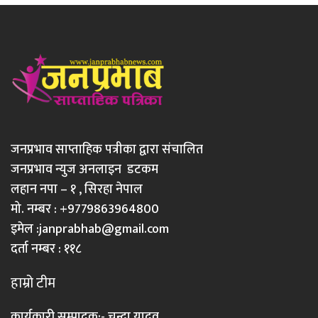
जनप्रभाव साप्ताहिक पत्रीका द्वारा संचालित
जनप्रभाव न्युज अनलाइन डटकम
लहान नपा – १ , सिरहा नेपाल
मो. नम्बर : +9779863964800
इमेल :
janprabhab@gmail.com
दर्ता नम्बर : ११८
हाम्रो टीम
कार्यकारी सम्पादक:- चन्दा यादव