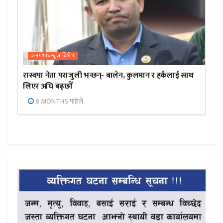
जनप्रभाबन्युज विशेष
रास्वपा नेता पराजुली भन्छन्- बालेन, कुलमान र हर्कलाई साथ
लिएर अघि बढ्छौँ
8 MONTHS पहिले