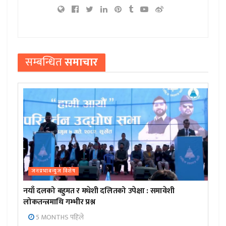
सम्बन्धित
समाचार
जनप्रभाबन्युज विशेष
नयाँ दलको बहुमत र मधेशी दलितको उपेक्षा : समावेशी
लोकतन्त्रमाथि गम्भीर प्रश्न
5 MONTHS पहिले