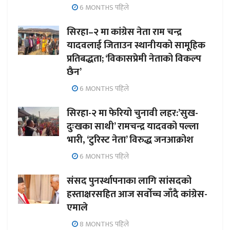
6 MONTHS पहिले
सिरहा–२ मा कांग्रेस नेता राम चन्द्र
यादवलाई जिताउन स्थानीयको सामूहिक
प्रतिबद्धता; ‘विकासप्रेमी नेताको विकल्प
छैन’
6 MONTHS पहिले
सिरहा-२ मा फेरियो चुनावी लहर:’सुख-
दुःखका साथी’ रामचन्द्र यादवको पल्ला
भारी, ‘टुरिस्ट नेता’ विरुद्ध जनआक्रोश
6 MONTHS पहिले
संसद पुनर्स्थापनाका लागि सांसदको
हस्ताक्षरसहित आज सर्वोच्च जाँदै कांग्रेस-
एमाले
8 MONTHS पहिले