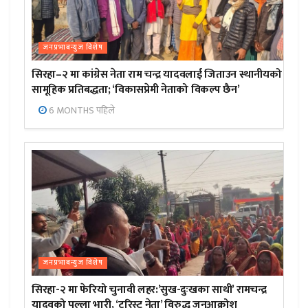
जनप्रभाबन्युज विशेष
सिरहा–२ मा कांग्रेस नेता राम चन्द्र यादवलाई जिताउन स्थानीयको
सामूहिक प्रतिबद्धता; ‘विकासप्रेमी नेताको विकल्प छैन’
6 MONTHS पहिले
जनप्रभाबन्युज विशेष
सिरहा-२ मा फेरियो चुनावी लहर:’सुख-दुःखका साथी’ रामचन्द्र
यादवको पल्ला भारी, ‘टुरिस्ट नेता’ विरुद्ध जनआक्रोश