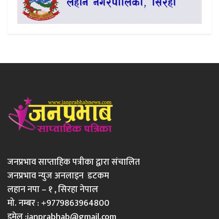
जनप्रभाव साप्ताहिक पत्रीका द्वारा संचालित
जनप्रभाव न्युज अनलाइन डटकम
लहान नपा – १ , सिरहा नेपाल
मो. नम्बर : +9779863964800
इमेल :
janprabhab@gmail.com