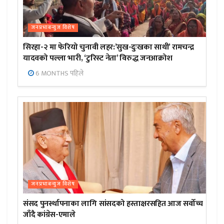
जनप्रभाबन्युज विशेष
सिरहा-२ मा फेरियो चुनावी लहर:’सुख-दुःखका साथी’ रामचन्द्र
यादवको पल्ला भारी, ‘टुरिस्ट नेता’ विरुद्ध जनआक्रोश
6 MONTHS पहिले
जनप्रभाबन्युज विशेष
संसद पुनर्स्थापनाका लागि सांसदको हस्ताक्षरसहित आज सर्वोच्च
जाँदै कांग्रेस-एमाले