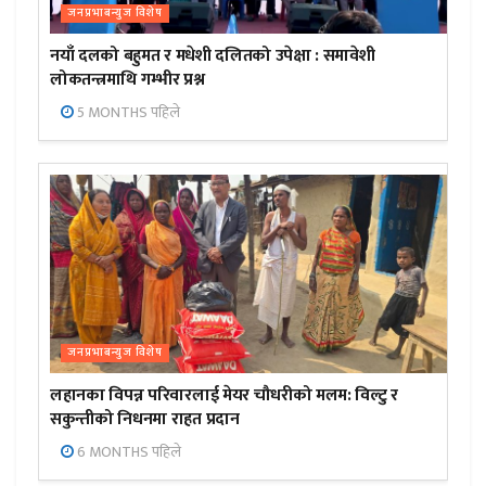
जनप्रभाबन्युज विशेष
नयाँ दलको बहुमत र मधेशी दलितको उपेक्षा : समावेशी
लोकतन्त्रमाथि गम्भीर प्रश्न
5 MONTHS पहिले
जनप्रभाबन्युज विशेष
लहानका विपन्न परिवारलाई मेयर चौधरीको मलम: विल्टु र
सकुन्तीको निधनमा राहत प्रदान
6 MONTHS पहिले