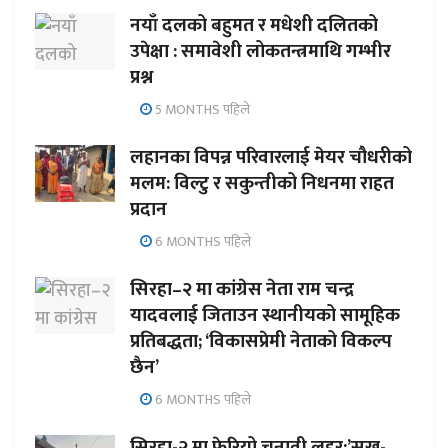
नयाँ दलको बहुमत र मधेशी दलितको
उपेक्षा : समावेशी लोकतन्त्रमाथि गम्भीर
प्रश्न
5 MONTHS पहिले
लहानका विपन्न परिवारलाई मेयर चौधरीको
मलम: विल्टु र सकुन्तीको निधनमा राहत
प्रदान
6 MONTHS पहिले
सिरहा–२ मा कांग्रेस नेता राम चन्द्र
यादवलाई जिताउन स्थानीयको सामूहिक
प्रतिबद्धता; ‘विकासप्रेमी नेताको विकल्प
छैन’
6 MONTHS पहिले
सिरहा-२ मा फेरियो चुनावी लहर:’सुख-