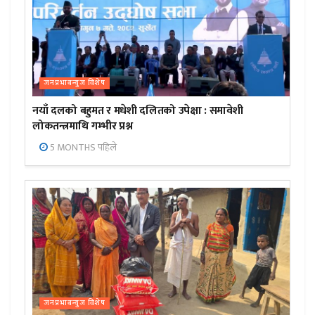
जनप्रभाबन्युज विशेष
नयाँ दलको बहुमत र मधेशी दलितको उपेक्षा : समावेशी
लोकतन्त्रमाथि गम्भीर प्रश्न
5 MONTHS पहिले
जनप्रभाबन्युज विशेष