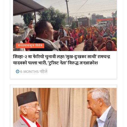
जनप्रभाबन्युज विशेष
सिरहा-२ मा फेरियो चुनावी लहर:’सुख-दुःखका साथी’ रामचन्द्र
यादवको पल्ला भारी, ‘टुरिस्ट नेता’ विरुद्ध जनआक्रोश
6 MONTHS पहिले