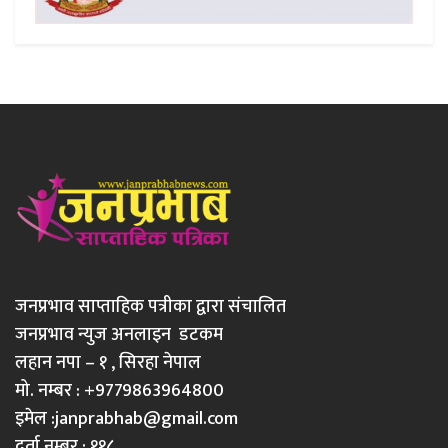
जनप्रभाव साप्ताहिक पत्रीका द्वारा संचालित
जनप्रभाव न्युज अनलाइन डटकम
लहान नपा – १ , सिरहा नेपाल
मो. नम्बर : +9779863964800
इमेल :
janprabhab@gmail.com
दर्ता नम्बर : ११८