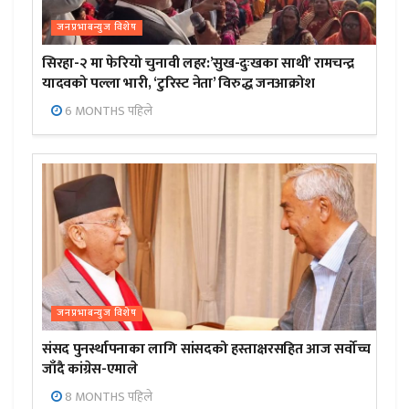
जनप्रभाबन्युज विशेष
सिरहा-२ मा फेरियो चुनावी लहर:’सुख-दुःखका साथी’ रामचन्द्र
यादवको पल्ला भारी, ‘टुरिस्ट नेता’ विरुद्ध जनआक्रोश
6 MONTHS पहिले
जनप्रभाबन्युज विशेष
संसद पुनर्स्थापनाका लागि सांसदको हस्ताक्षरसहित आज सर्वोच्च
जाँदै कांग्रेस-एमाले
8 MONTHS पहिले