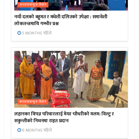
जनप्रभाबन्युज विशेष
नयाँ दलको बहुमत र मधेशी दलितको उपेक्षा : समावेशी
लोकतन्त्रमाथि गम्भीर प्रश्न
5 MONTHS पहिले
जनप्रभाबन्युज विशेष
लहानका विपन्न परिवारलाई मेयर चौधरीको मलम: विल्टु र
सकुन्तीको निधनमा राहत प्रदान
6 MONTHS पहिले