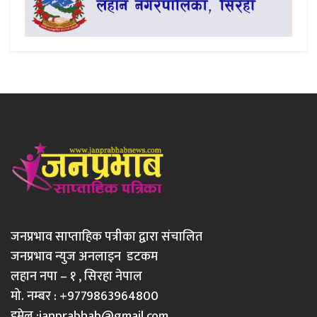
जनप्रभाव साप्ताहिक पत्रीका द्वारा संचालित
जनप्रभाव न्युज अनलाइन डटकम
लहान नपा – १ , सिरहा नेपाल
मो. नम्बर : +9779863964800
इमेल :
janprabhab@gmail.com