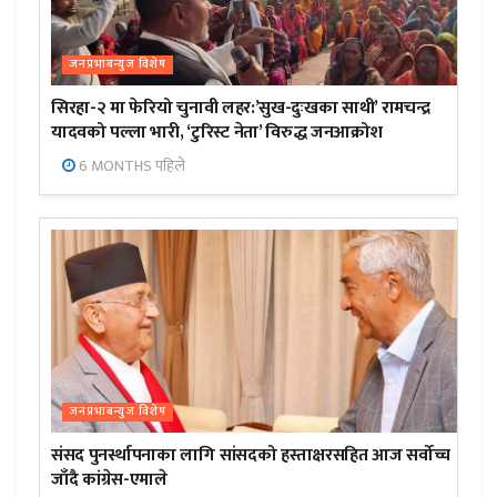
जनप्रभाबन्युज विशेष
सिरहा-२ मा फेरियो चुनावी लहर:’सुख-दुःखका साथी’ रामचन्द्र
यादवको पल्ला भारी, ‘टुरिस्ट नेता’ विरुद्ध जनआक्रोश
6 MONTHS पहिले
जनप्रभाबन्युज विशेष
संसद पुनर्स्थापनाका लागि सांसदको हस्ताक्षरसहित आज सर्वोच्च
जाँदै कांग्रेस-एमाले