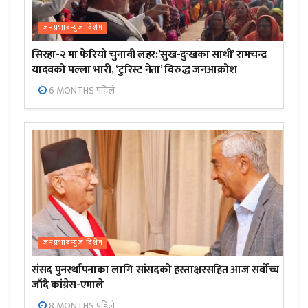
जनप्रभाबन्युज विशेष
सिरहा-२ मा फेरियो चुनावी लहर:’सुख-दुःखका साथी’ रामचन्द्र
यादवको पल्ला भारी, ‘टुरिस्ट नेता’ विरुद्ध जनआक्रोश
6 MONTHS पहिले
जनप्रभाबन्युज विशेष
संसद पुनर्स्थापनाका लागि सांसदको हस्ताक्षरसहित आज सर्वोच्च
जाँदै कांग्रेस-एमाले
8 MONTHS पहिले