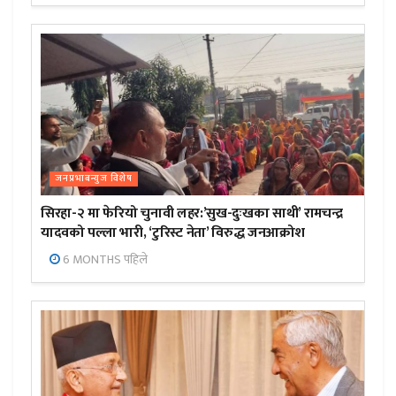
जनप्रभाबन्युज विशेष
सिरहा-२ मा फेरियो चुनावी लहर:’सुख-दुःखका साथी’ रामचन्द्र
यादवको पल्ला भारी, ‘टुरिस्ट नेता’ विरुद्ध जनआक्रोश
6 MONTHS पहिले