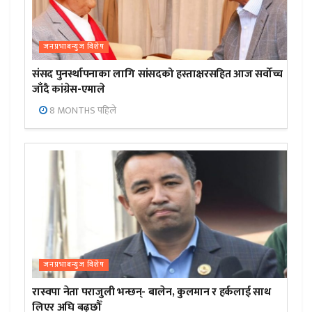
जनप्रभाबन्युज विशेष
संसद पुनर्स्थापनाका लागि सांसदको हस्ताक्षरसहित आज सर्वोच्च
जाँदै कांग्रेस-एमाले
8 MONTHS पहिले
जनप्रभाबन्युज विशेष
रास्वपा नेता पराजुली भन्छन्- बालेन, कुलमान र हर्कलाई साथ
लिएर अघि बढ्छौँ