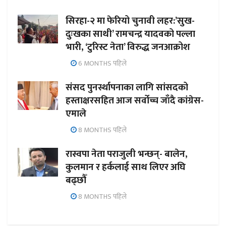
सिरहा-२ मा फेरियो चुनावी लहर:’सुख-
दुःखका साथी’ रामचन्द्र यादवको पल्ला
भारी, ‘टुरिस्ट नेता’ विरुद्ध जनआक्रोश
6 MONTHS पहिले
संसद पुनर्स्थापनाका लागि सांसदको
हस्ताक्षरसहित आज सर्वोच्च जाँदै कांग्रेस-
एमाले
8 MONTHS पहिले
रास्वपा नेता पराजुली भन्छन्- बालेन,
कुलमान र हर्कलाई साथ लिएर अघि
बढ्छौँ
8 MONTHS पहिले