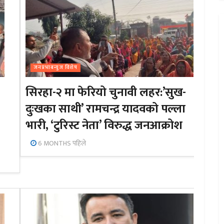
जनप्रभाबन्युज विशेष
सिरहा-२ मा फेरियो चुनावी लहर:’सुख-
दुःखका साथी’ रामचन्द्र यादवको पल्ला
भारी, ‘टुरिस्ट नेता’ विरुद्ध जनआक्रोश
6 MONTHS पहिले