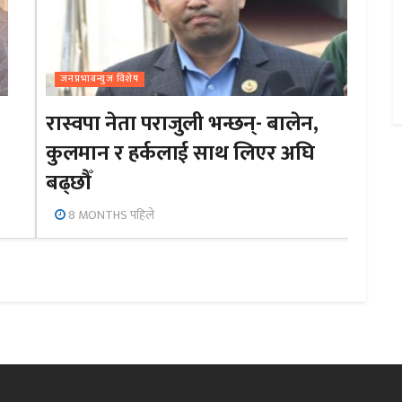
जनप्रभाबन्युज विशेष
रास्वपा नेता पराजुली भन्छन्- बालेन,
कुलमान र हर्कलाई साथ लिएर अघि
बढ्छौँ
8 MONTHS पहिले