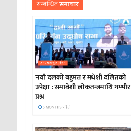
सम्बन्धित
समाचार
जनप्रभाबन्युज विशेष
नयाँ दलको बहुमत र मधेशी दलितको
उपेक्षा : समावेशी लोकतन्त्रमाथि गम्भीर
प्रश्न
5 MONTHS पहिले