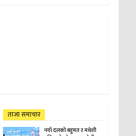
ताजा समाचार
नयाँ दलको बहुमत र मधेशी