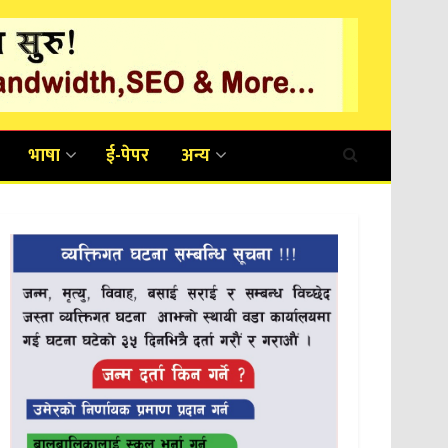
भाषा
ई-पेपर
अन्य