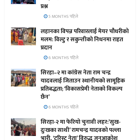
प्रश्न
5 MONTHS पहिले
लहानका विपन्न परिवारलाई मेयर चौधरीको
मलम: विल्टु र सकुन्तीको निधनमा राहत
प्रदान
6 MONTHS पहिले
सिरहा–२ मा कांग्रेस नेता राम चन्द्र
यादवलाई जिताउन स्थानीयको सामूहिक
प्रतिबद्धता; ‘विकासप्रेमी नेताको विकल्प
छैन’
6 MONTHS पहिले
सिरहा-२ मा फेरियो चुनावी लहर:’सुख-
दुःखका साथी’ रामचन्द्र यादवको पल्ला
भारी, ‘टुरिस्ट नेता’ विरुद्ध जनआक्रोश