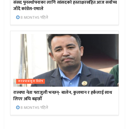
संसद पुनर्स्थापनाका लागि सांसदको हस्ताक्षरसहित आज सर्वोच्च
जाँदै कांग्रेस-एमाले
8 MONTHS पहिले
जनप्रभाबन्युज विशेष
रास्वपा नेता पराजुली भन्छन्- बालेन, कुलमान र हर्कलाई साथ
लिएर अघि बढ्छौँ
8 MONTHS पहिले