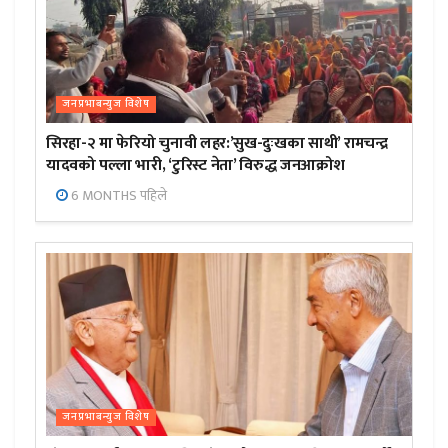
जनप्रभाबन्युज विशेष
सिरहा-२ मा फेरियो चुनावी लहर:’सुख-दुःखका साथी’ रामचन्द्र
यादवको पल्ला भारी, ‘टुरिस्ट नेता’ विरुद्ध जनआक्रोश
6 MONTHS पहिले
जनप्रभाबन्युज विशेष