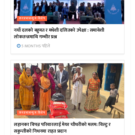
जनप्रभाबन्युज विशेष
नयाँ दलको बहुमत र मधेशी दलितको उपेक्षा : समावेशी
लोकतन्त्रमाथि गम्भीर प्रश्न
5 MONTHS पहिले
जनप्रभाबन्युज विशेष
लहानका विपन्न परिवारलाई मेयर चौधरीको मलम: विल्टु र
सकुन्तीको निधनमा राहत प्रदान