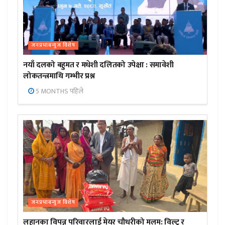
जनप्रभाबन्युज विशेष
नयाँ दलको बहुमत र मधेशी दलितको उपेक्षा : समावेशी
लोकतन्त्रमाथि गम्भीर प्रश्न
5 MONTHS पहिले
जनप्रभाबन्युज विशेष
लहानका विपन्न परिवारलाई मेयर चौधरीको मलम: विल्टु र