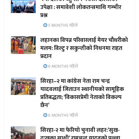
उपेक्षा : समावेशी लोकतन्त्रमाथि गम्भीर
प्रश्न
5 MONTHS पहिले
लहानका विपन्न परिवारलाई मेयर चौधरीको
मलम: विल्टु र सकुन्तीको निधनमा राहत
प्रदान
6 MONTHS पहिले
सिरहा–२ मा कांग्रेस नेता राम चन्द्र
यादवलाई जिताउन स्थानीयको सामूहिक
प्रतिबद्धता; ‘विकासप्रेमी नेताको विकल्प
छैन’
6 MONTHS पहिले
सिरहा-२ मा फेरियो चुनावी लहर:’सुख-
दुःखका साथी’ रामचन्द्र यादवको पल्ला