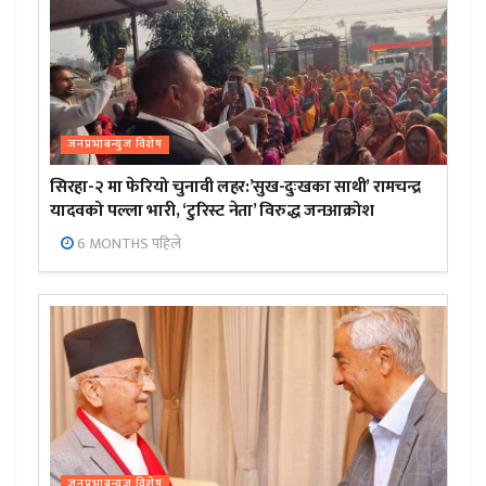
जनप्रभाबन्युज विशेष
सिरहा-२ मा फेरियो चुनावी लहर:’सुख-दुःखका साथी’ रामचन्द्र
यादवको पल्ला भारी, ‘टुरिस्ट नेता’ विरुद्ध जनआक्रोश
6 MONTHS पहिले
जनप्रभाबन्युज विशेष