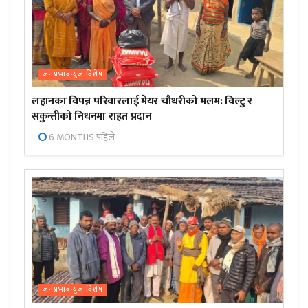
जनप्रभाबन्युज विशेष
लहानका विपन्न परिवारलाई मेयर चौधरीको मलम: विल्टु र
सकुन्तीको निधनमा राहत प्रदान
6 MONTHS पहिले
जनप्रभाबन्युज विशेष