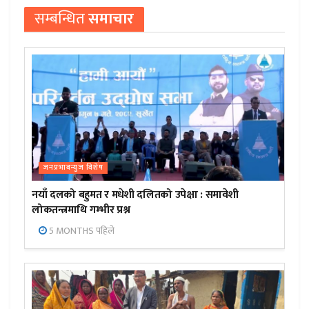
सम्बन्धित
समाचार
जनप्रभाबन्युज विशेष
नयाँ दलको बहुमत र मधेशी दलितको उपेक्षा : समावेशी
लोकतन्त्रमाथि गम्भीर प्रश्न
5 MONTHS पहिले