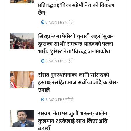
प्रतिबद्धता; ‘विकासप्रेमी नेताको विकल्प
छैन’
6 MONTHS पहिले
सिरहा-२ मा फेरियो चुनावी लहर:’सुख-
दुःखका साथी’ रामचन्द्र यादवको पल्ला
भारी, ‘टुरिस्ट नेता’ विरुद्ध जनआक्रोश
6 MONTHS पहिले
संसद पुनर्स्थापनाका लागि सांसदको
हस्ताक्षरसहित आज सर्वोच्च जाँदै कांग्रेस-
एमाले
8 MONTHS पहिले
रास्वपा नेता पराजुली भन्छन्- बालेन,
कुलमान र हर्कलाई साथ लिएर अघि
बढ्छौँ