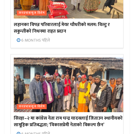
जनप्रभाबन्युज विशेष
लहानका विपन्न परिवारलाई मेयर चौधरीको मलम: विल्टु र
सकुन्तीको निधनमा राहत प्रदान
6 MONTHS पहिले
जनप्रभाबन्युज विशेष
सिरहा–२ मा कांग्रेस नेता राम चन्द्र यादवलाई जिताउन स्थानीयको
सामूहिक प्रतिबद्धता; ‘विकासप्रेमी नेताको विकल्प छैन’
6 MONTHS पहिले