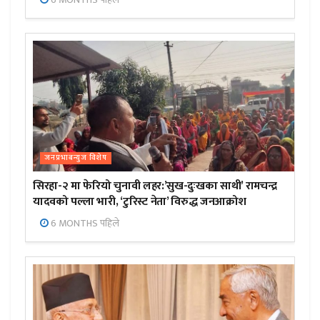
जनप्रभाबन्युज विशेष
सिरहा-२ मा फेरियो चुनावी लहर:’सुख-दुःखका साथी’ रामचन्द्र
यादवको पल्ला भारी, ‘टुरिस्ट नेता’ विरुद्ध जनआक्रोश
6 MONTHS पहिले