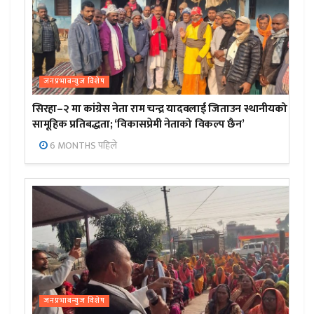
जनप्रभाबन्युज विशेष
सिरहा–२ मा कांग्रेस नेता राम चन्द्र यादवलाई जिताउन स्थानीयको
सामूहिक प्रतिबद्धता; ‘विकासप्रेमी नेताको विकल्प छैन’
6 MONTHS पहिले
जनप्रभाबन्युज विशेष