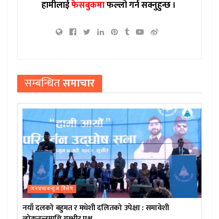
हामीलाई
फेसबुकमा
फल्लो गर्न सक्नुहुन्छ ।
सम्बन्धित
समाचार
जनप्रभाबन्युज विशेष
नयाँ दलको बहुमत र मधेशी दलितको उपेक्षा : समावेशी
लोकतन्त्रमाथि गम्भीर प्रश्न