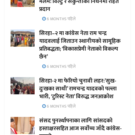
मलम: विल्टु र सकुन्तीको निधनमा राहत
प्रदान
6 MONTHS पहिले
सिरहा–२ मा कांग्रेस नेता राम चन्द्र
यादवलाई जिताउन स्थानीयको सामूहिक
प्रतिबद्धता; ‘विकासप्रेमी नेताको विकल्प
छैन’
6 MONTHS पहिले
सिरहा-२ मा फेरियो चुनावी लहर:’सुख-
दुःखका साथी’ रामचन्द्र यादवको पल्ला
भारी, ‘टुरिस्ट नेता’ विरुद्ध जनआक्रोश
6 MONTHS पहिले
संसद पुनर्स्थापनाका लागि सांसदको
हस्ताक्षरसहित आज सर्वोच्च जाँदै कांग्रेस-