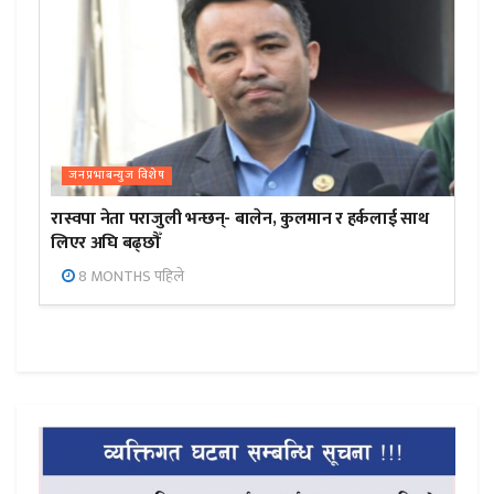
जनप्रभाबन्युज विशेष
रास्वपा नेता पराजुली भन्छन्- बालेन, कुलमान र हर्कलाई साथ
लिएर अघि बढ्छौँ
8 MONTHS पहिले