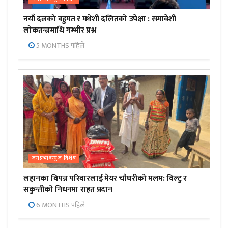
नयाँ दलको बहुमत र मधेशी दलितको उपेक्षा : समावेशी
लोकतन्त्रमाथि गम्भीर प्रश्न
5 MONTHS पहिले
जनप्रभाबन्युज विशेष
लहानका विपन्न परिवारलाई मेयर चौधरीको मलम: विल्टु र
सकुन्तीको निधनमा राहत प्रदान
6 MONTHS पहिले