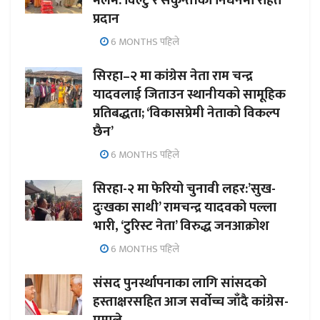
मलम: विल्टु र सकुन्तीको निधनमा राहत
प्रदान
6 MONTHS पहिले
सिरहा–२ मा कांग्रेस नेता राम चन्द्र
यादवलाई जिताउन स्थानीयको सामूहिक
प्रतिबद्धता; ‘विकासप्रेमी नेताको विकल्प
छैन’
6 MONTHS पहिले
सिरहा-२ मा फेरियो चुनावी लहर:’सुख-
दुःखका साथी’ रामचन्द्र यादवको पल्ला
भारी, ‘टुरिस्ट नेता’ विरुद्ध जनआक्रोश
6 MONTHS पहिले
संसद पुनर्स्थापनाका लागि सांसदको
हस्ताक्षरसहित आज सर्वोच्च जाँदै कांग्रेस-