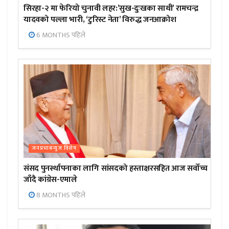
सिरहा-२ मा फेरियो चुनावी लहर:’सुख-दुःखका साथी’ रामचन्द्र
यादवको पल्ला भारी, ‘टुरिस्ट नेता’ विरुद्ध जनआक्रोश
6 MONTHS पहिले
जनप्रभाबन्युज विशेष
संसद पुनर्स्थापनाका लागि सांसदको हस्ताक्षरसहित आज सर्वोच्च
जाँदै कांग्रेस-एमाले
8 MONTHS पहिले