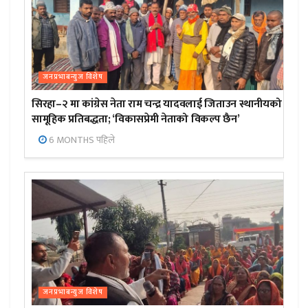
जनप्रभाबन्युज विशेष
सिरहा–२ मा कांग्रेस नेता राम चन्द्र यादवलाई जिताउन स्थानीयको
सामूहिक प्रतिबद्धता; ‘विकासप्रेमी नेताको विकल्प छैन’
6 MONTHS पहिले
जनप्रभाबन्युज विशेष