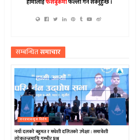
हामीलाई
फेसबुकमा
फल्लो गर्न सक्नुहुन्छ ।
सम्बन्धित
समाचार
जनप्रभाबन्युज विशेष
नयाँ दलको बहुमत र मधेशी दलितको उपेक्षा : समावेशी
लोकतन्त्रमाथि गम्भीर प्रश्न