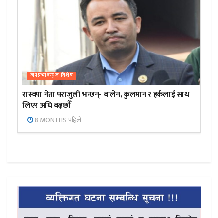
जनप्रभाबन्युज विशेष
रास्वपा नेता पराजुली भन्छन्- बालेन, कुलमान र हर्कलाई साथ
लिएर अघि बढ्छौँ
8 MONTHS पहिले