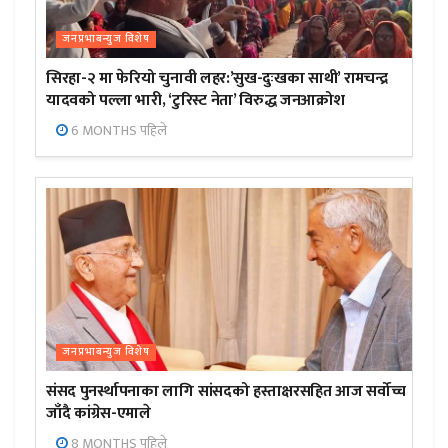
जनप्रभाबन्युज विशेष
सिरहा-२ मा फेरियो चुनावी लहर:’सुख-दुःखका साथी’ रामचन्द्र
यादवको पल्ला भारी, ‘टुरिस्ट नेता’ विरुद्ध जनआक्रोश
6 MONTHS पहिले
जनप्रभाबन्युज विशेष
संसद पुनर्स्थापनाका लागि सांसदको हस्ताक्षरसहित आज सर्वोच्च
जाँदै कांग्रेस-एमाले
8 MONTHS पहिले