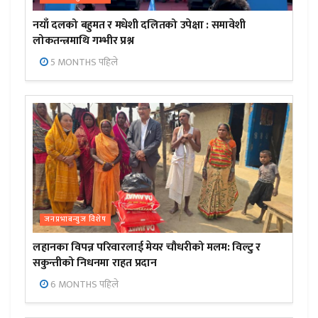
नयाँ दलको बहुमत र मधेशी दलितको उपेक्षा : समावेशी
लोकतन्त्रमाथि गम्भीर प्रश्न
5 MONTHS पहिले
जनप्रभाबन्युज विशेष
लहानका विपन्न परिवारलाई मेयर चौधरीको मलम: विल्टु र
सकुन्तीको निधनमा राहत प्रदान
6 MONTHS पहिले