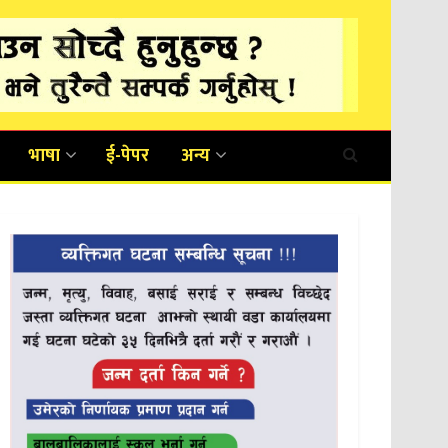
भाषा
ई-पेपर
अन्य