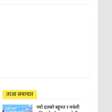
ताजा समाचार
नयाँ दलको बहुमत र मधेशी