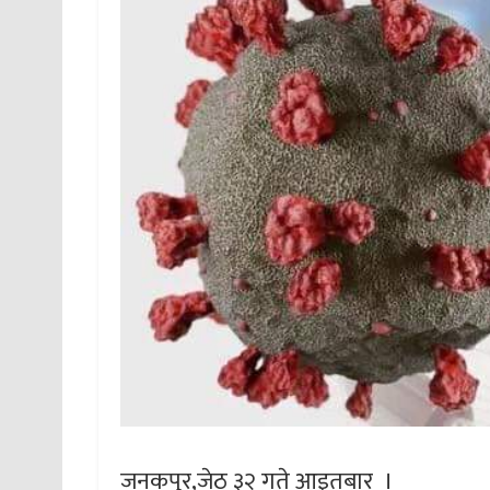
जनकपुर,जेठ ३२ गते आइतबार ।