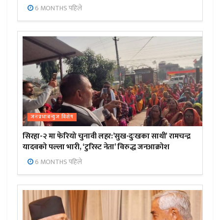
6 MONTHS पहिले
जनप्रभाबन्युज विशेष
सिरहा-२ मा फेरियो चुनावी लहर:’सुख-दुःखका साथी’ रामचन्द्र
यादवको पल्ला भारी, ‘टुरिस्ट नेता’ विरुद्ध जनआक्रोश
6 MONTHS पहिले