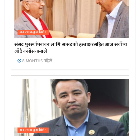
जनप्रभाबन्युज विशेष
संसद पुनर्स्थापनाका लागि सांसदको हस्ताक्षरसहित आज सर्वोच्च
जाँदै कांग्रेस-एमाले
8 MONTHS पहिले
जनप्रभाबन्युज विशेष