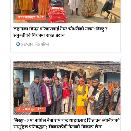
जनप्रभाबन्युज विशेष
लहानका विपन्न परिवारलाई मेयर चौधरीको मलम: विल्टु र
सकुन्तीको निधनमा राहत प्रदान
6 MONTHS पहिले
जनप्रभाबन्युज विशेष
सिरहा–२ मा कांग्रेस नेता राम चन्द्र यादवलाई जिताउन स्थानीयको
सामूहिक प्रतिबद्धता; ‘विकासप्रेमी नेताको विकल्प छैन’