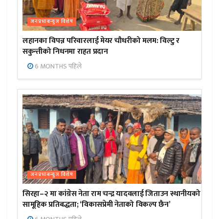
जनप्रभाबन्युज विशेष
लहानका विपन्न परिवारलाई मेयर चौधरीको मलम: विल्टु र
सकुन्तीको निधनमा राहत प्रदान
6 MONTHS पहिले
जनप्रभाबन्युज विशेष
सिरहा–२ मा कांग्रेस नेता राम चन्द्र यादवलाई जिताउन स्थानीयको
सामूहिक प्रतिबद्धता; ‘विकासप्रेमी नेताको विकल्प छैन’