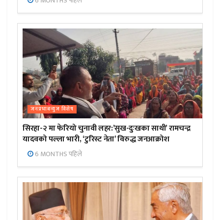
6 MONTHS पहिले
जनप्रभाबन्युज विशेष
सिरहा-२ मा फेरियो चुनावी लहर:’सुख-दुःखका साथी’ रामचन्द्र
यादवको पल्ला भारी, ‘टुरिस्ट नेता’ विरुद्ध जनआक्रोश
6 MONTHS पहिले