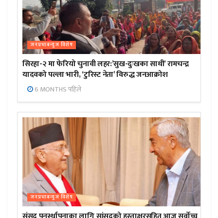
जनप्रभाबन्युज विशेष
सिरहा-२ मा फेरियो चुनावी लहर:’सुख-दुःखका साथी’ रामचन्द्र
यादवको पल्ला भारी, ‘टुरिस्ट नेता’ विरुद्ध जनआक्रोश
6 MONTHS पहिले
जनप्रभाबन्युज विशेष
संसद पुनर्स्थापनाका लागि सांसदको हस्ताक्षरसहित आज सर्वोच्च