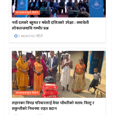
जनप्रभाबन्युज विशेष
नयाँ दलको बहुमत र मधेशी दलितको उपेक्षा : समावेशी
लोकतन्त्रमाथि गम्भीर प्रश्न
5 MONTHS पहिले
जनप्रभाबन्युज विशेष
लहानका विपन्न परिवारलाई मेयर चौधरीको मलम: विल्टु र
सकुन्तीको निधनमा राहत प्रदान