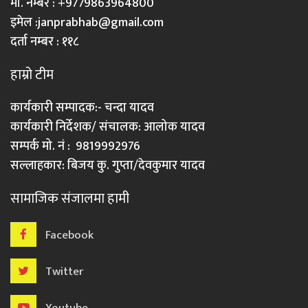
मो. नम्बर : +9779863964800
इमेल :
janprabhab@gmail.com
दर्ता नम्बर : ११८
हाम्रो टीम
कार्यकारी सम्पादक:- चन्दा यादव
कार्यकारी निर्देशक/ संचालक: आलोक यादव
सम्पर्क मो. नं : 9819992976
सल्लाहकार: बिजय कु. गुप्ता/देवकुमार यादव
सामाजिक संजालमा हामी
Facebook
Twitter