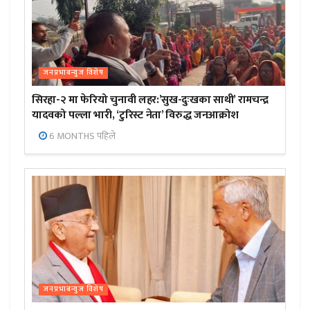
जनप्रभाबन्युज विशेष
सिरहा-२ मा फेरियो चुनावी लहर:’सुख-दुःखका साथी’ रामचन्द्र
यादवको पल्ला भारी, ‘टुरिस्ट नेता’ विरुद्ध जनआक्रोश
6 MONTHS पहिले
जनप्रभाबन्युज विशेष