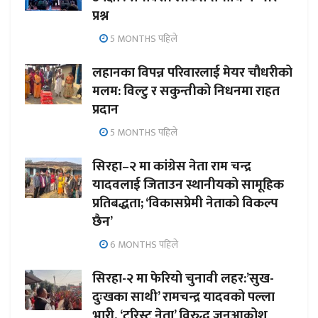
प्रश्न
5 MONTHS पहिले
लहानका विपन्न परिवारलाई मेयर चौधरीको
मलम: विल्टु र सकुन्तीको निधनमा राहत
प्रदान
5 MONTHS पहिले
सिरहा–२ मा कांग्रेस नेता राम चन्द्र
यादवलाई जिताउन स्थानीयको सामूहिक
प्रतिबद्धता; ‘विकासप्रेमी नेताको विकल्प
छैन’
6 MONTHS पहिले
सिरहा-२ मा फेरियो चुनावी लहर:’सुख-
दुःखका साथी’ रामचन्द्र यादवको पल्ला
भारी, ‘टुरिस्ट नेता’ विरुद्ध जनआक्रोश