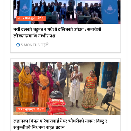
जनप्रभाबन्युज विशेष
नयाँ दलको बहुमत र मधेशी दलितको उपेक्षा : समावेशी
लोकतन्त्रमाथि गम्भीर प्रश्न
5 MONTHS पहिले
जनप्रभाबन्युज विशेष
लहानका विपन्न परिवारलाई मेयर चौधरीको मलम: विल्टु र
सकुन्तीको निधनमा राहत प्रदान