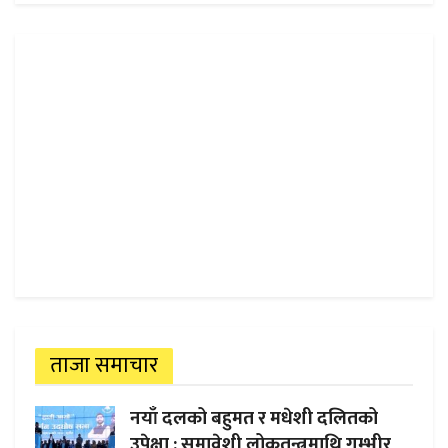
ताजा समाचार
नयाँ दलको बहुमत र मधेशी दलितको
उपेक्षा : समावेशी लोकतन्त्रमाथि गम्भीर