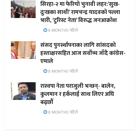
सिरहा-२ मा फेरियो चुनावी लहर:’सुख-
दुःखका साथी’ रामचन्द्र यादवको पल्ला
भारी, ‘टुरिस्ट नेता’ विरुद्ध जनआक्रोश
6 MONTHS पहिले
संसद पुनर्स्थापनाका लागि सांसदको
हस्ताक्षरसहित आज सर्वोच्च जाँदै कांग्रेस-
एमाले
8 MONTHS पहिले
रास्वपा नेता पराजुली भन्छन्- बालेन,
कुलमान र हर्कलाई साथ लिएर अघि
बढ्छौँ
8 MONTHS पहिले