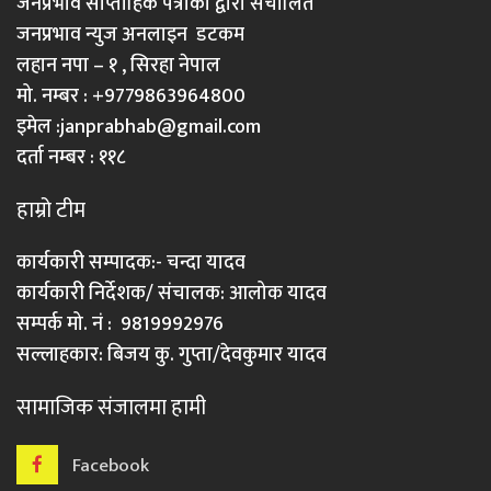
जनप्रभाव साप्ताहिक पत्रीका द्वारा संचालित
जनप्रभाव न्युज अनलाइन डटकम
लहान नपा – १ , सिरहा नेपाल
मो. नम्बर : +9779863964800
इमेल :
janprabhab@gmail.com
दर्ता नम्बर : ११८
हाम्रो टीम
कार्यकारी सम्पादक:- चन्दा यादव
कार्यकारी निर्देशक/ संचालक: आलोक यादव
सम्पर्क मो. नं : 9819992976
सल्लाहकार: बिजय कु. गुप्ता/देवकुमार यादव
सामाजिक संजालमा हामी
Facebook