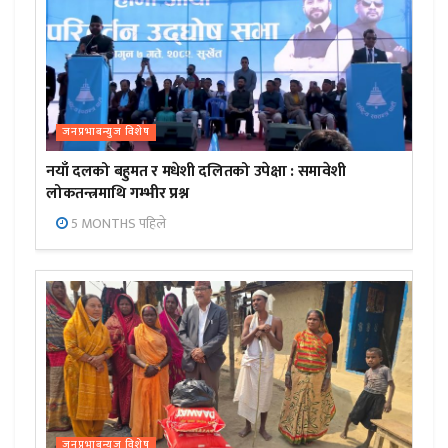
जनप्रभाबन्युज विशेष
नयाँ दलको बहुमत र मधेशी दलितको उपेक्षा : समावेशी
लोकतन्त्रमाथि गम्भीर प्रश्न
5 MONTHS पहिले
जनप्रभाबन्युज विशेष