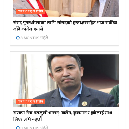
जनप्रभाबन्युज विशेष
संसद पुनर्स्थापनाका लागि सांसदको हस्ताक्षरसहित आज सर्वोच्च
जाँदै कांग्रेस-एमाले
8 MONTHS पहिले
जनप्रभाबन्युज विशेष
रास्वपा नेता पराजुली भन्छन्- बालेन, कुलमान र हर्कलाई साथ
लिएर अघि बढ्छौँ
8 MONTHS पहिले