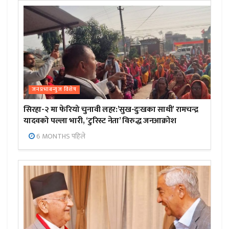
जनप्रभाबन्युज विशेष
सिरहा-२ मा फेरियो चुनावी लहर:’सुख-दुःखका साथी’ रामचन्द्र
यादवको पल्ला भारी, ‘टुरिस्ट नेता’ विरुद्ध जनआक्रोश
6 MONTHS पहिले